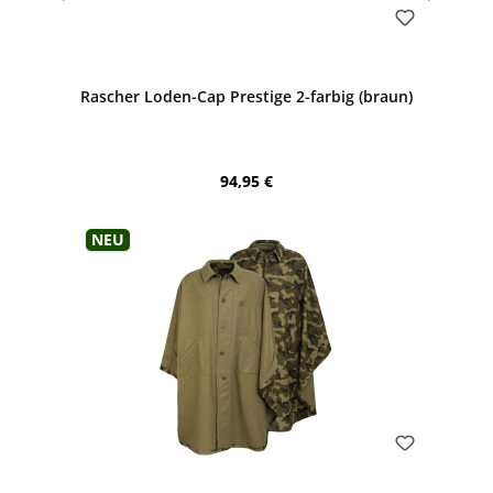
Bewerten
Rascher Loden-Cap Prestige 2-farbig (braun)
Regulärer Preis:
94,95 €
Neu
Bewerten