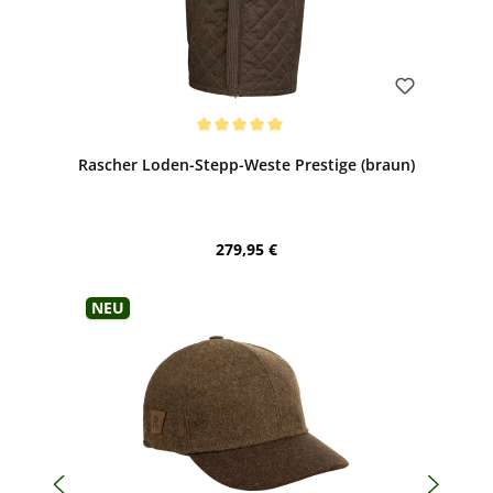
Bewerten
Durchschnittliche Bewertung von 5 von 5 Sternen
Rascher Loden-Stepp-Weste Prestige (braun)
Regulärer Preis:
279,95 €
Neu