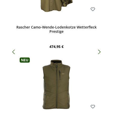
Bewerten
Rascher Camo-Wende-Lodenkotze Wetterfleck
Prestige
Regulärer Preis:
474,95 €
Neu