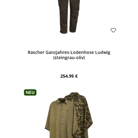
Bewerten
Rascher Ganzjahres-Lodenhose Ludwig
(steingrau-oliv)
Regulärer Preis:
254,95 €
Neu