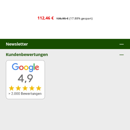
Verkaufspreis:
Regulärer Preis:
112,46 €
136,95 €
(17.88% gespart)
Newsletter
Kundenbewertungen