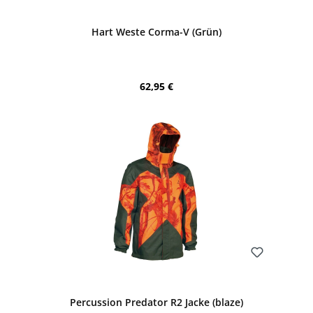
Bewerten
Hart Weste Corma-V (Grün)
Regulärer Preis:
62,95 €
Bewerten
Percussion Predator R2 Jacke (blaze)