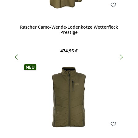
Bewerten
Rascher Camo-Wende-Lodenkotze Wetterfleck
Prestige
Regulärer Preis:
474,95 €
Neu
Bewerten