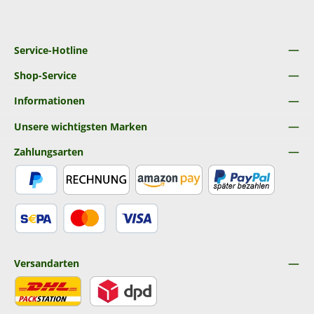
Service-Hotline
Shop-Service
Informationen
Unsere wichtigsten Marken
Zahlungsarten
PayPal
Rechnung
Amazon Pay
Später Bezahlen
SEPA Lastschrift
Kredit- oder Debitkarte
Versandarten
DHL
DPD