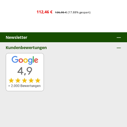
Verkaufspreis:
Regulärer Preis:
112,46 €
136,95 €
(17.88% gespart)
Newsletter
Kundenbewertungen