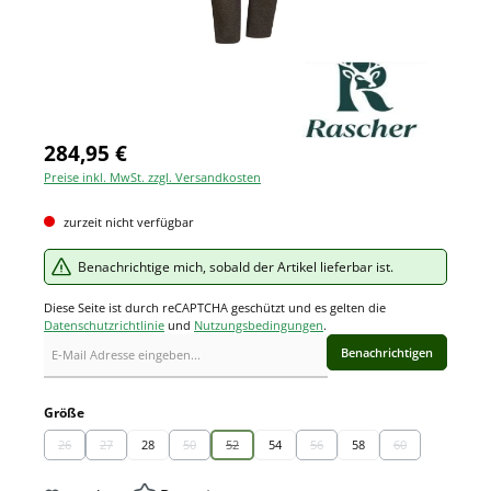
284,95 €
Preise inkl. MwSt. zzgl. Versandkosten
zurzeit nicht verfügbar
Benachrichtige mich, sobald der Artikel lieferbar ist.
Diese Seite ist durch reCAPTCHA geschützt und es gelten die
Datenschutzrichtlinie
und
Nutzungsbedingungen
.
Benachrichtigen
auswählen
Größe
26
27
28
50
52
54
56
58
60
(Diese Option ist zurzeit nicht verfügbar.)
(Diese Option ist zurzeit nicht verfügbar.)
(Diese Option ist zurzeit nicht verfügbar.)
(Diese Option ist zurzeit nicht verfügbar.)
(Diese Option ist zurzeit nicht ve
(Diese Option ist 