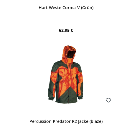
Hart Weste Corma-V (Grün)
Regulärer Preis:
62,95 €
Bewerten
Percussion Predator R2 Jacke (blaze)