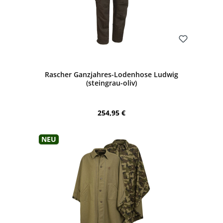
Bewerten
Rascher Ganzjahres-Lodenhose Ludwig
(steingrau-oliv)
Regulärer Preis:
254,95 €
Neu