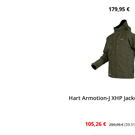
Regulärer 
179,95 €
ewerten
Hart Armotion-J XHP Jacke
Verkaufspreis:
Regulärer Preis
105,26 €
259,95 €
(59.5