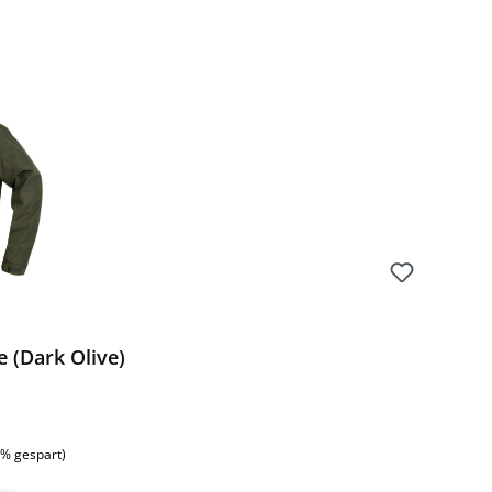
Preis:
 (Dark Olive)
:
1% gespart)