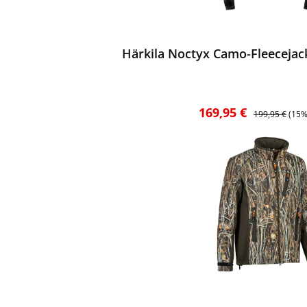
ewerten
Härkila Noctyx Camo-Fleecejac
Verkaufspreis:
Regulärer Prei
169,95 €
199,95 €
(15%
ewerten