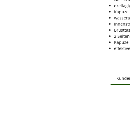
dreilagi
Kapuze
wassera
Innensto
Brustta
2 Seite
Kapuze 
effekti
Kunde
Produ