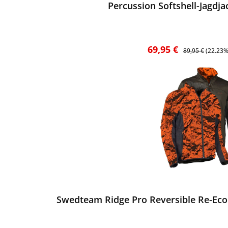
Percussion Softshell-Jagdj
Verkaufspreis:
Regulärer Preis:
69,95 €
89,95 €
(22.23%
ewerten
Swedteam Ridge Pro Reversible Re-Eco