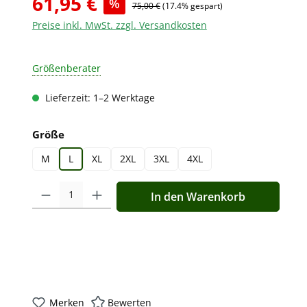
61,95 €
%
75,00 €
(17.4% gespart)
Preise inkl. MwSt. zzgl. Versandkosten
Größenberater
Lieferzeit: 1–2 Werktage
auswählen
Größe
M
L
XL
2XL
3XL
4XL
Produkt Anzahl: Gib den gewünschten Wert ein oder benutz
In den Warenkorb
Merken
Bewerten