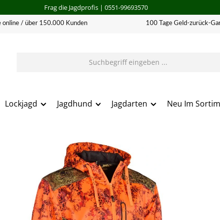
Frag die Jagdprofis
| 0551-99693570
 online / über 150.000 Kunden
100 Tage Geld-zurück-Gar
Lockjagd
Jagdhund
Jagdarten
Neu Im Sorti
erie überspringen