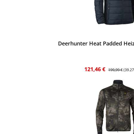
ewerten
Deerhunter Heat Padded Heiz
Verkaufspreis:
Regulärer Preis
121,46 €
199,99 €
(39.2