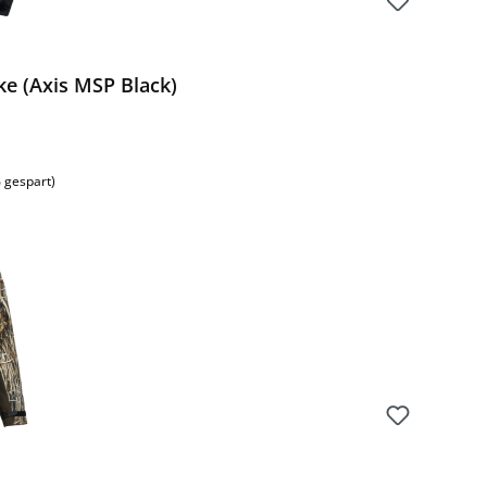
ke (Axis MSP Black)
s:
 gespart)