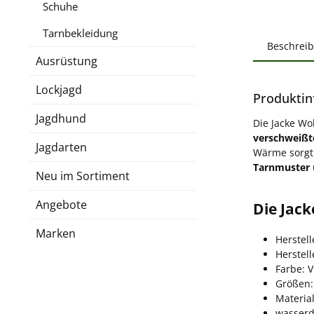
Schuhe
Tarnbekleidung
Beschrei
Ausrüstung
Lockjagd
Produktin
Jagdhund
Die Jacke Wo
verschweißt
Jagdarten
Wärme sorgt
Tarnmuster
Neu im Sortiment
Angebote
Die Jack
Marken
Herstell
Herstel
Farbe: V
Größen:
Material
wasserd