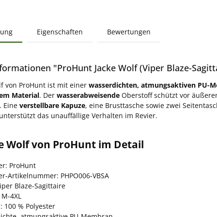
bung
Eigenschaften
Bewertungen
formationen "ProHunt Jacke Wolf (Viper Blaze-Sagitt
lf von ProHunt ist mit einer
wasserdichten, atmungsaktiven PU-
em Material
. Der
wasserabweisende
Oberstoff schützt vor äußere
. Eine
verstellbare Kapuze
, eine Brusttasche sowie zwei Seitentasc
unterstützt das unauffällige Verhalten im Revier.
e Wolf von ProHunt im Detail
er: ProHunt
ler-Artikelnummer: PHPO006-VBSA
iper Blaze-Sagittaire
 M-4XL
: 100 % Polyester
ichte, atmungsaktive PU-Membran