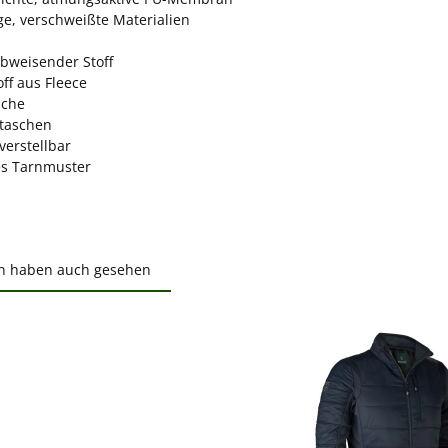
ge, verschweißte Materialien
bweisender Stoff
ff aus Fleece
sche
ntaschen
verstellbar
ves Tarnmuster
n haben auch gesehen
ktgalerie überspringen