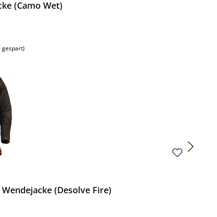
acke (Camo Wet)
 gespart)
 Wendejacke (Desolve Fire)