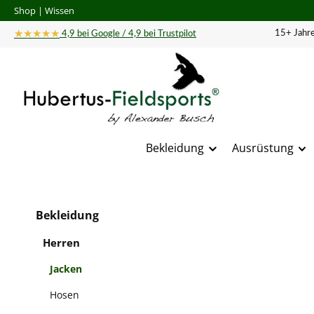
Shop
|
Wissen
 Hauptinhalt springen
Zur Suche springen
Zur Hauptnavigation springen
★★★★★
15+ Jahre
4,9 bei Google / 4,9 bei Trustpilot
Bekleidung
Ausrüstung
Bildergal
Bekleidung
Herren
Jacken
Hosen