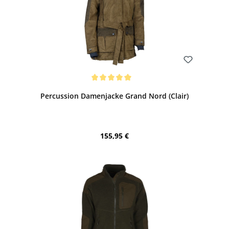
Bewerten
Durchschnittliche Bewertung von 5 von 5 Sternen
Percussion Damenjacke Grand Nord (Clair)
Regulärer Preis:
155,95 €