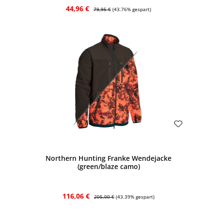
Verkaufspreis:
Regulärer Preis:
44,96 €
79,95 €
(43.76% gespart)
Bewerten
Northern Hunting Franke Wendejacke
(green/blaze camo)
Verkaufspreis:
Regulärer Preis:
116,06 €
205,00 €
(43.39% gespart)