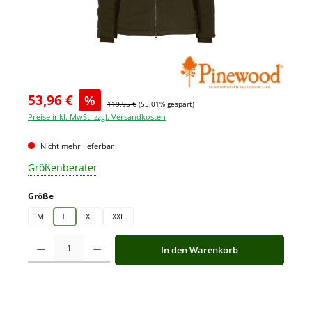
53,96 €
%
119,95 €
(55.01% gespart)
Preise inkl. MwSt. zzgl. Versandkosten
Nicht mehr lieferbar
Größenberater
auswählen
Größe
M
L
XL
XXL
(Diese Option ist zurzeit nicht verfügbar.)
Produkt Anzahl: Gib den gewünschten Wert ein oder benutze die Schaltfläche
In den Warenkorb