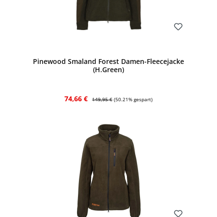
Bewerten
Pinewood Smaland Forest Damen-Fleecejacke
(H.Green)
Verkaufspreis:
Regulärer Preis:
74,66 €
149,95 €
(50.21% gespart)