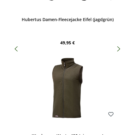
Bewerten
Hubertus Damen-Fleecejacke Eifel (jagdgrün)
Regulärer Preis:
49,95 €
Bewerten