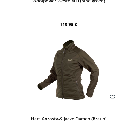
Woolpower Weste 400 (pine green)
Regulärer Preis:
119,95 €
Bewerten
Hart Gorosta-S Jacke Damen (Braun)