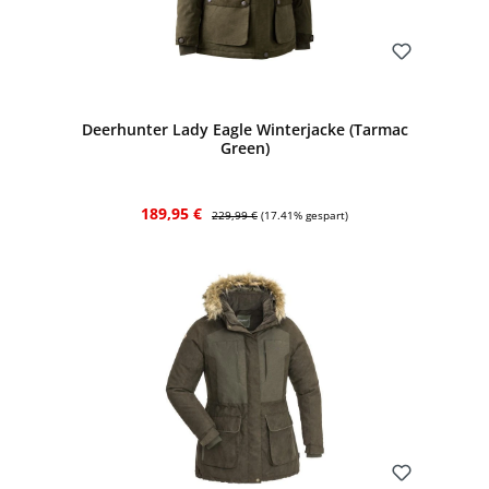
Bewerten
Deerhunter Lady Eagle Winterjacke (Tarmac
Green)
Verkaufspreis:
Regulärer Preis:
189,95 €
229,99 €
(17.41% gespart)