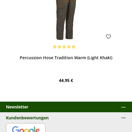
Bewerten
Durchschnittliche Bewertung von 5 von 5 Sternen
Percussion Hose Tradition Warm (Light Khaki)
Regulärer Preis:
44,95 €
Newsletter
Kundenbewertungen