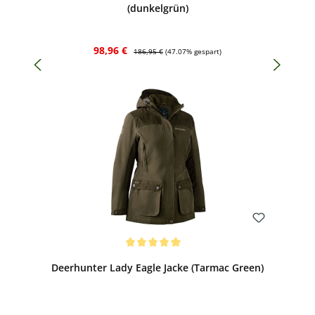
(dunkelgrün)
Verkaufspreis:
Regulärer Preis:
98,96 €
186,95 €
(47.07% gespart)
Bewerten
Durchschnittliche Bewertung von 5 von 5 Sternen
Deerhunter Lady Eagle Jacke (Tarmac Green)