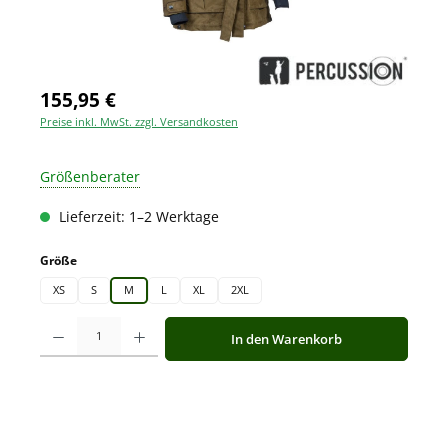
155,95 €
Preise inkl. MwSt. zzgl. Versandkosten
Größenberater
Lieferzeit: 1–2 Werktage
auswählen
Größe
XS
S
M
L
XL
2XL
Produkt Anzahl: Gib den gewünschten Wert ein oder benutze die Schaltfläche
In den Warenkorb