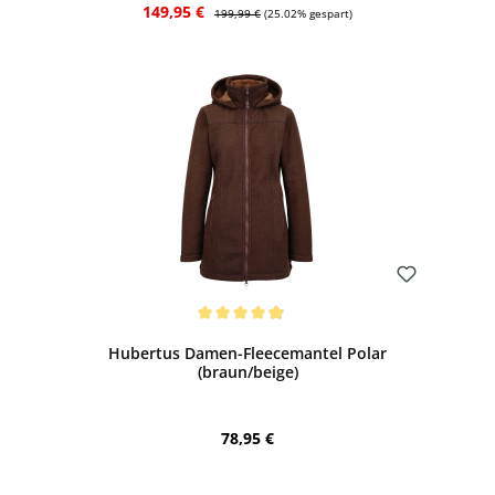
Verkaufspreis:
Regulärer Preis:
149,95 €
199,99 €
(25.02% gespart)
Bewerten
Durchschnittliche Bewertung von 4.9 von 5 Sternen
Hubertus Damen-Fleecemantel Polar
(braun/beige)
Regulärer Preis:
78,95 €