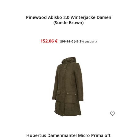
Bewerten
Pinewood Abisko 2.0 Winterjacke Damen
(Suede Brown)
Verkaufspreis:
Regulärer Preis:
152,06 €
299,95 €
(49.3% gespart)
Bewerten
Hubertus Damenmantel Micro Primaloft