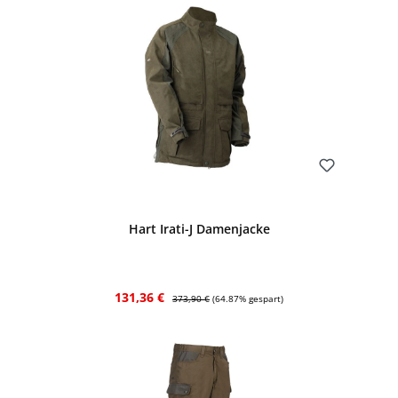
Bewerten
Hart Irati-J Damenjacke
Verkaufspreis:
Regulärer Preis:
131,36 €
373,90 €
(64.87% gespart)