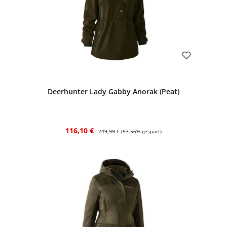
Bewerten
Deerhunter Lady Gabby Anorak (Peat)
Verkaufspreis:
Regulärer Preis:
116,10 €
249,99 €
(53.56% gespart)