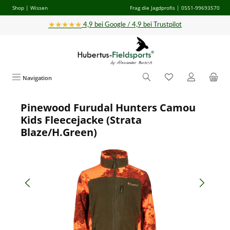
Shop
|
Wissen
Frag die Jagdprofis
| 0551-99693570
Zum Hauptinhalt springen
★★★★★
4,9 bei Google / 4,9 bei Trustpilot
Navigation
Pinewood Furudal Hunters Camou
Bildergalerie überspringen
Kids Fleecejacke (Strata
Blaze/H.Green)