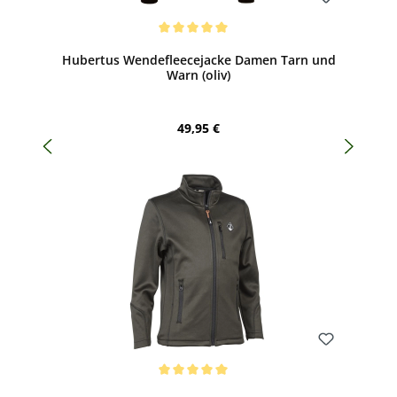
Bewerten
Durchschnittliche Bewertung von 5 von 5 Sternen
Hubertus Wendefleecejacke Damen Tarn und
Warn (oliv)
Regulärer Preis:
49,95 €
Bewerten
Durchschnittliche Bewertung von 5 von 5 Sternen