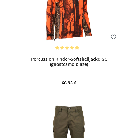
Bewerten
Durchschnittliche Bewertung von 5 von 5 Sternen
Percussion Kinder-Softshelljacke GC
(ghostcamo blaze)
Regulärer Preis:
66,95 €