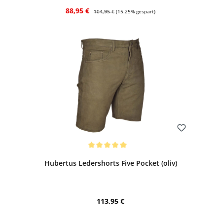
Verkaufspreis:
Regulärer Preis:
88,95 €
104,95 €
(15.25% gespart)
Bewerten
Durchschnittliche Bewertung von 5 von 5 Sternen
Hubertus Ledershorts Five Pocket (oliv)
Regulärer Preis:
113,95 €