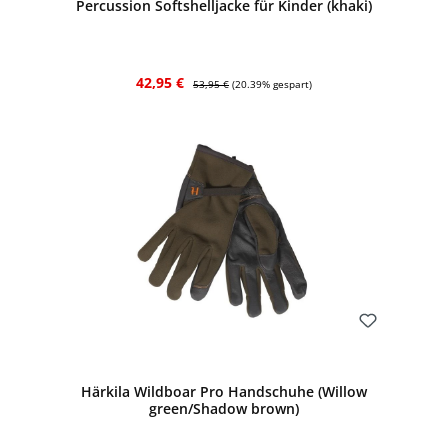
Percussion Softshelljacke für Kinder (khaki)
Verkaufspreis:
Regulärer Preis:
42,95 €
53,95 €
(20.39% gespart)
Bewerten
Härkila Wildboar Pro Handschuhe (Willow
green/Shadow brown)