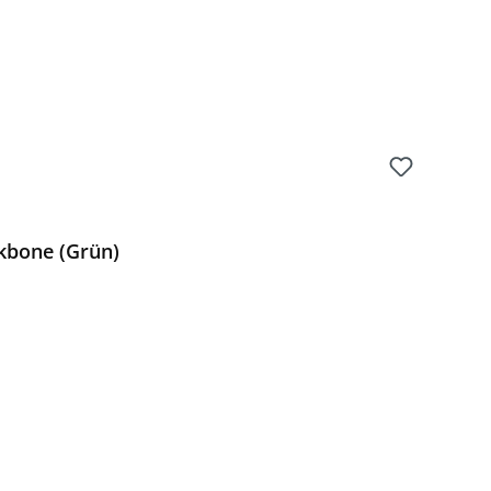
kbone (Grün)
Preis: