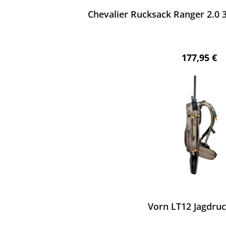
Chevalier Rucksack Ranger 2.0 3
Regulärer 
177,95 €
ewerten
Vorn LT12 Jagdru