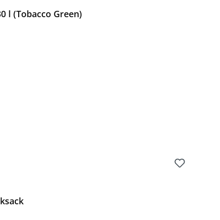
0 l (Tobacco Green)
Preis:
cksack