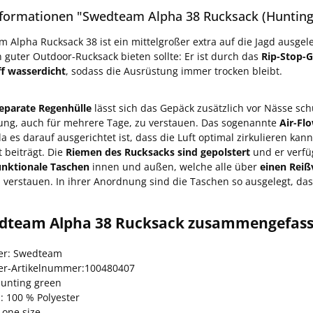
formationen "Swedteam Alpha 38 Rucksack (Hunting
 Alpha Rucksack 38 ist ein mittelgroßer extra auf die Jagd ausgel
n guter Outdoor-Rucksack bieten sollte: Er ist durch das
Rip-Stop-
f wasserdicht
, sodass die Ausrüstung immer trocken bleibt.
eparate Regenhülle
lässt sich das Gepäck zusätzlich vor Nässe sc
ung, auch für mehrere Tage, zu verstauen. Das sogenannte
Air-Fl
 es darauf ausgerichtet ist, dass die Luft optimal zirkulieren kan
 beiträgt. Die
Riemen des Rucksacks sind gepolstert
und er verfü
funktionale Taschen
innen und außen, welche alle über
einen Reiß
zu verstauen. In ihrer Anordnung sind die Taschen so ausgelegt, da
dteam Alpha 38 Rucksack zusammengefass
ler: Swedteam
ler-Artikelnummer:100480407
Hunting green
: 100 % Polyester
 one size