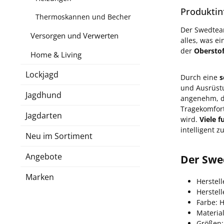
Produktin
Thermoskannen und Becher
Der Swedteam
Versorgen und Verwerten
alles, was ei
der
Oberstof
Home & Living
Lockjagd
Durch eine
s
und Ausrüst
Jagdhund
angenehm, da
Tragekomfort
Jagdarten
wird.
Viele 
intelligent 
Neu im Sortiment
Angebote
Der Swe
Marken
Herstel
Herstel
Farbe: 
Material
Größen: