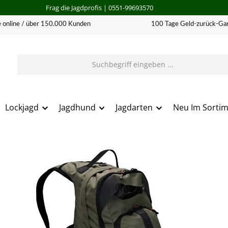
Frag die Jagdprofis
| 0551-99693570
 online / über 150.000 Kunden
100 Tage Geld-zurück-Gar
Lockjagd
Jagdhund
Jagdarten
Neu Im Sorti
erie überspringen