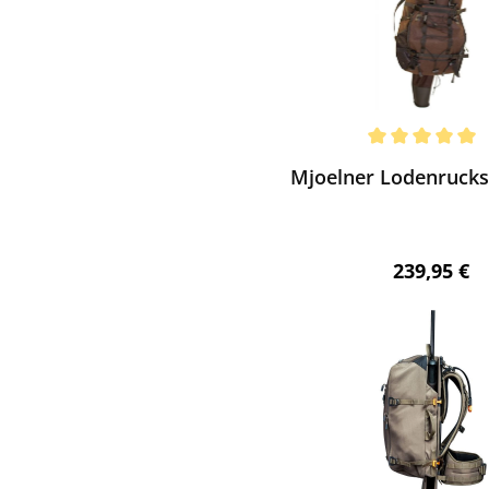
ewerten
chnittliche Bewertung von 5 von 5 Sternen
Mjoelner Lodenrucks
Regulärer 
239,95 €