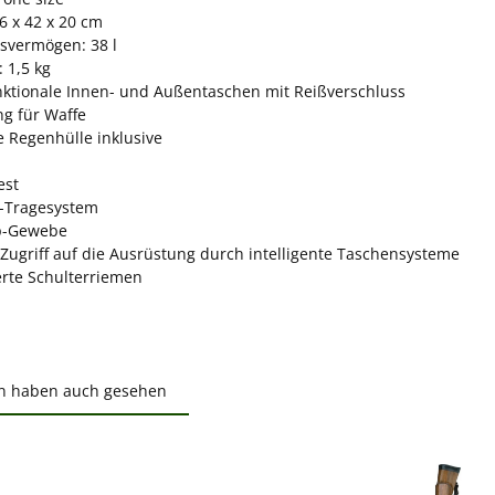
6 x 42 x 20 cm
svermögen: 38 l
 1,5 kg
unktionale Innen- und Außentaschen mit Reißverschluss
ng für Waffe
e Regenhülle inklusive
est
w-Tragesystem
p-Gewebe
 Zugriff auf die Ausrüstung durch intelligente Taschensysteme
erte Schulterriemen
n haben auch gesehen
ktgalerie überspringen