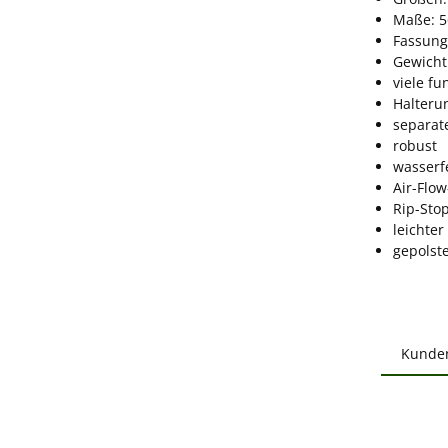
Maße: 5
Fassung
Gewicht:
viele f
Halteru
separat
robust
wasserf
Air-Flo
Rip-Sto
leichter
gepolst
Kunde
Produ