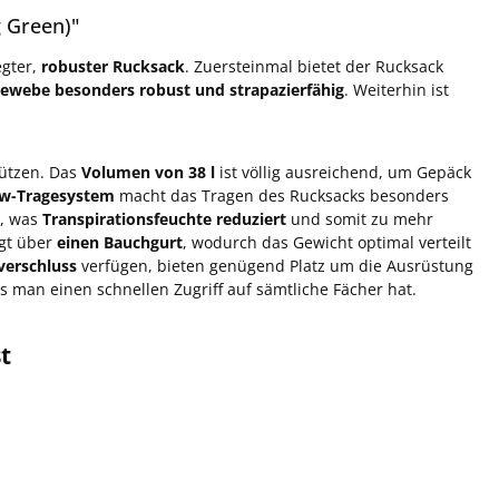
 Green)"
egter,
robuster Rucksack
. Zuersteinmal bietet der Rucksack
Gewebe
besonders robust und strapazierfähig
. Weiterhin ist
hützen. Das
Volumen von 38 l
ist völlig ausreichend, um Gepäck
ow-Tragesystem
macht das Tragen des Rucksacks besonders
n, was
Transpirationsfeuchte reduziert
und somit zu mehr
gt über
einen Bauchgurt
, wodurch das Gewicht optimal verteilt
verschluss
verfügen, bieten genügend Platz um die Ausrüstung
ss man einen schnellen Zugriff auf sämtliche Fächer hat.
t