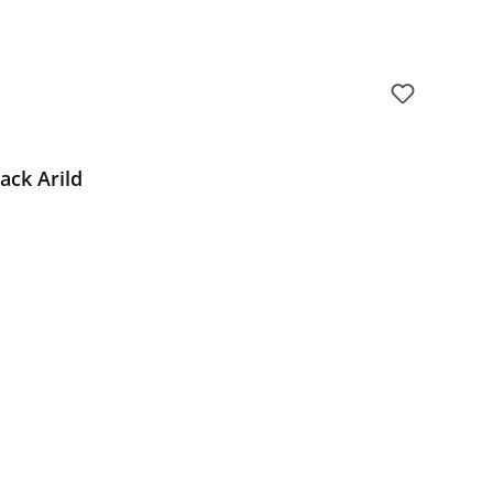
ack Arild
Preis: