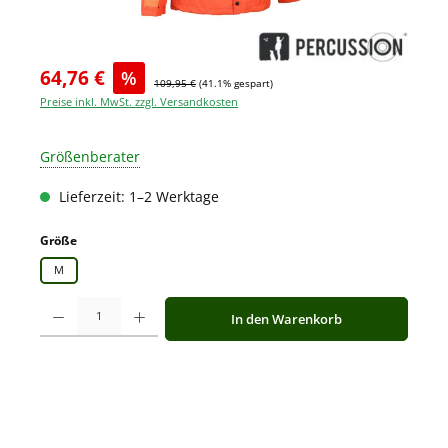
64,76 €
%
109,95 €
(41.1% gespart)
Preise inkl. MwSt. zzgl. Versandkosten
Größenberater
Lieferzeit: 1–2 Werktage
auswählen
Größe
M
Produkt Anzahl: Gib den gewünschten Wert ein oder benutze die Schaltfläche
In den Warenkorb