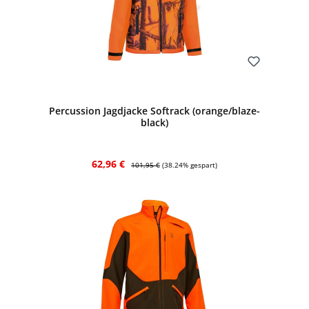
Bewerten
Percussion Jagdjacke Softrack (orange/blaze-
black)
Verkaufspreis:
Regulärer Preis:
62,96 €
101,95 €
(38.24% gespart)