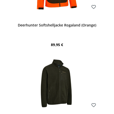
Bewerten
Deerhunter Softshelljacke Rogaland (Orange)
Regulärer Preis:
89,95 €
Bewerten