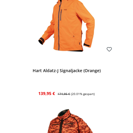
Bewerten
Hart Aldatz-J Signaljacke (Orange)
Verkaufspreis:
Regulärer Preis:
139,95 €
174,95 €
(20.01% gespart)