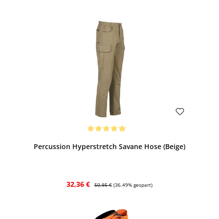
Bewerten
Durchschnittliche Bewertung von 5 von 5 Sternen
Percussion Hyperstretch Savane Hose (Beige)
Verkaufspreis:
Regulärer Preis:
32,36 €
50,95 €
(36.49% gespart)