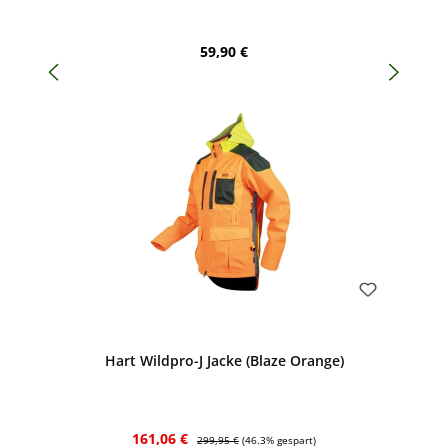
Regulärer Preis:
59,90 €
Bewerten
Hart Wildpro-J Jacke (Blaze Orange)
Verkaufspreis:
Regulärer Preis:
161,06 €
299,95 €
(46.3% gespart)