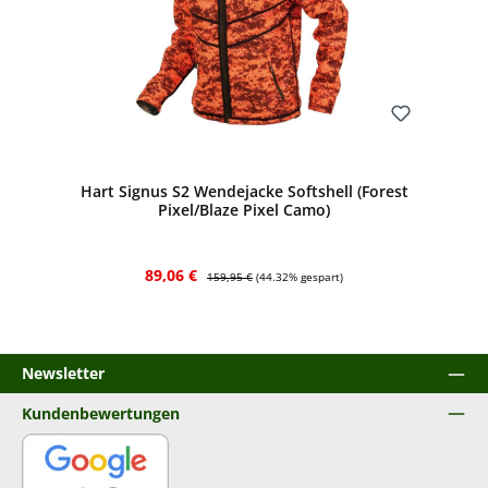
Bewerten
Hart Signus S2 Wendejacke Softshell (Forest
Pixel/Blaze Pixel Camo)
Verkaufspreis:
Regulärer Preis:
89,06 €
159,95 €
(44.32% gespart)
Newsletter
Kundenbewertungen