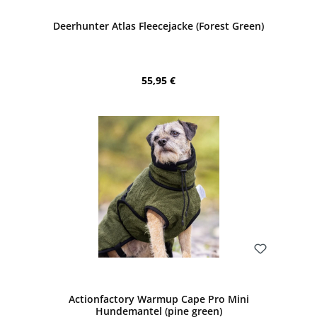
Deerhunter Atlas Fleecejacke (Forest Green)
Regulärer Preis:
55,95 €
Bewerten
Actionfactory Warmup Cape Pro Mini
Hundemantel (pine green)