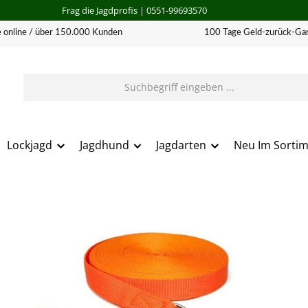
Frag die Jagdprofis
| 0551-99693570
 online / über 150.000 Kunden
100 Tage Geld-zurück-Gar
Lockjagd
Jagdhund
Jagdarten
Neu Im Sorti
erie überspringen