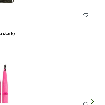
a stark)
Preis: