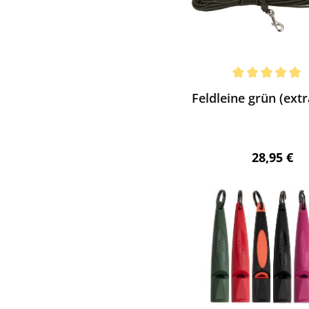
ewerten
chnittliche Bewertung von 5 von 5 Sternen
Feldleine grün (extr
Regulärer 
28,95 €