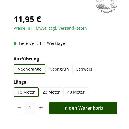
11,95 €
Preise inkl. MwSt. zzgl. Versandkosten
Lieferzeit: 1–2 Werktage
auswählen
Ausführung
Neonorange
Neongrün
Schwarz
auswählen
Länge
10 Meter
20 Meter
40 Meter
Produkt Anzahl: Gib den gewünschten Wert ein oder benutz
In den Warenkorb