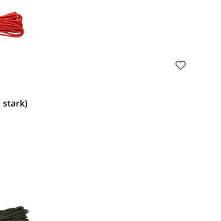
 stark)
Preis: