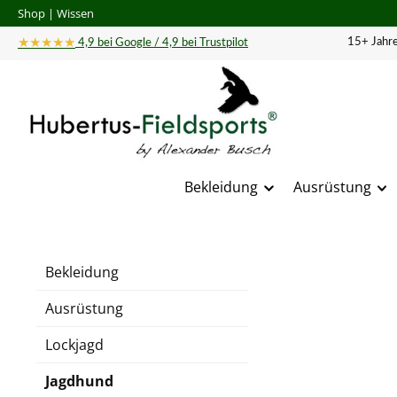
Shop
|
Wissen
 Hauptinhalt springen
Zur Suche springen
Zur Hauptnavigation springen
★★★★★
15+ Jahre
4,9 bei Google / 4,9 bei Trustpilot
Bekleidung
Ausrüstung
Bildergal
Bekleidung
Ausrüstung
Lockjagd
Jagdhund