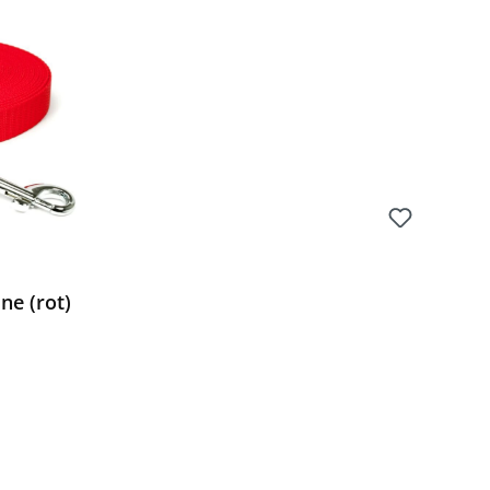
ne (rot)
Preis: