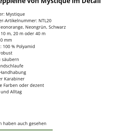
eppleine von Mystique im Detail
er: Mystique
ler-Artikelnummer: NTL20
Neonorange, Neongrün, Schwarz
 10 m, 20 m oder 40 m
 20 mm
l: 100 % Polyamid
robust
zu säubern
ndschlaufe
e Handhabung
er Karabiner
ge Farben oder dezent
 und Alltag
n haben auch gesehen