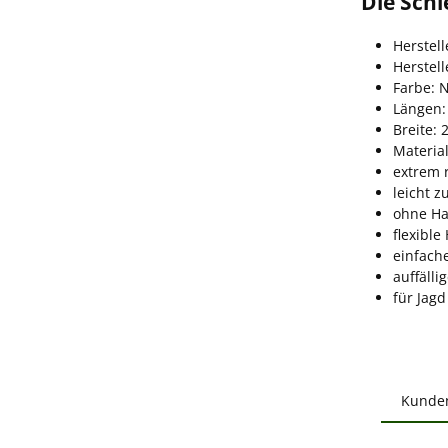
Die Schl
Herstell
Herstel
Farbe: 
Längen:
Breite:
Materia
extrem 
leicht 
ohne Ha
flexibl
einfach
auffälli
für Jagd
Kunde