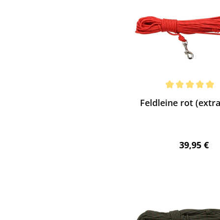
ewerten
chnittliche Bewertung von 5 von 5 Sternen
Feldleine rot (extra
Regulärer 
39,95 €