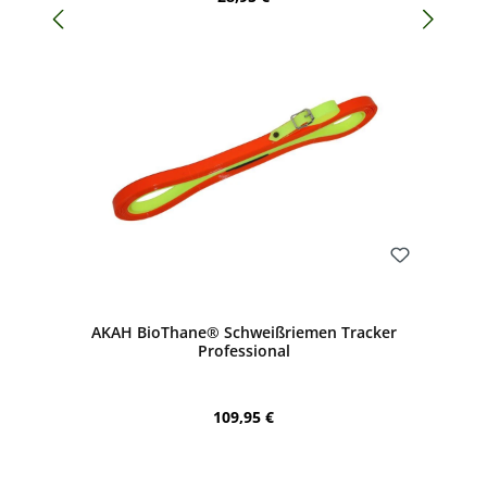
Bewerten
AKAH BioThane® Schweißriemen Tracker
Professional
Regulärer Preis:
109,95 €