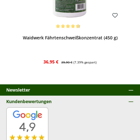
Bewerten
Durchschnittliche Bewertung von 4.69 von 5 Sternen
Waidwerk Fährtenschweißkonzentrat (450 g)
Verkaufspreis:
Regulärer Preis:
36,95 €
39,90 €
(7.39% gespart)
Newsletter
Kundenbewertungen