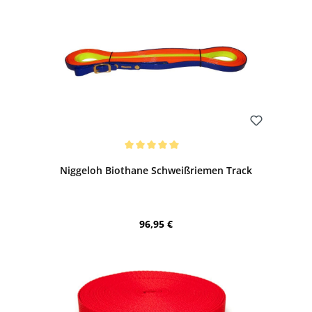
Bewerten
Durchschnittliche Bewertung von 5 von 5 Sternen
Niggeloh Biothane Schweißriemen Track
Regulärer Preis:
96,95 €