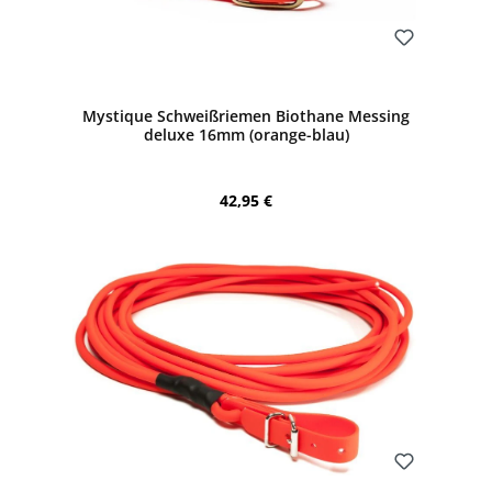
Bewerten
Mystique Schweißriemen Biothane Messing
deluxe 16mm (orange-blau)
Regulärer Preis:
42,95 €
Bewerten