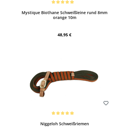
Durchschnittliche Bewertung von 5 von 5 Sternen
Mystique Biothane Schweißleine rund 8mm
orange 10m
Regulärer Preis:
48,95 €
Bewerten
Durchschnittliche Bewertung von 5 von 5 Sternen
Niggeloh Schweißriemen