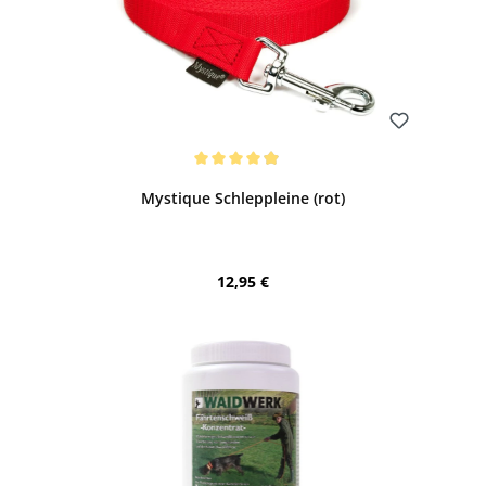
Bewerten
Durchschnittliche Bewertung von 4.88 von 5 Sternen
Mystique Schleppleine (rot)
Regulärer Preis:
12,95 €