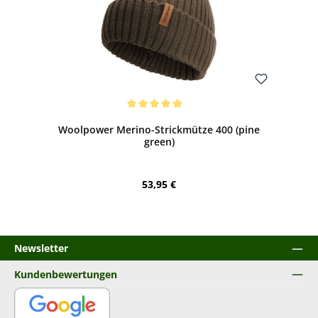
Bewerten
Durchschnittliche Bewertung von 5 von 5 Sternen
Woolpower Merino-Strickmütze 400 (pine
green)
Regulärer Preis:
53,95 €
Newsletter
Kundenbewertungen