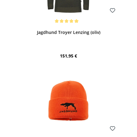
Bewerten
Durchschnittliche Bewertung von 5 von 5 Sternen
Jagdhund Troyer Lenzing (oliv)
Regulärer Preis:
151,95 €
Bewerten