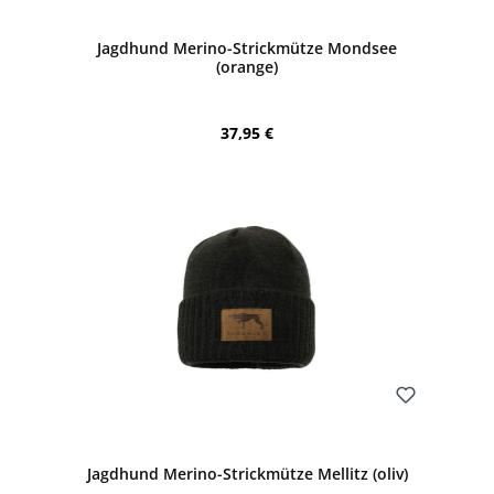
Jagdhund Merino-Strickmütze Mondsee
(orange)
Regulärer Preis:
37,95 €
Bewerten
Jagdhund Merino-Strickmütze Mellitz (oliv)