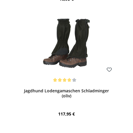
Bewerten
Durchschnittliche Bewertung von 4 von 5 Sternen
Jagdhund Lodengamaschen Schladminger
(oliv)
Regulärer Preis:
117,95 €