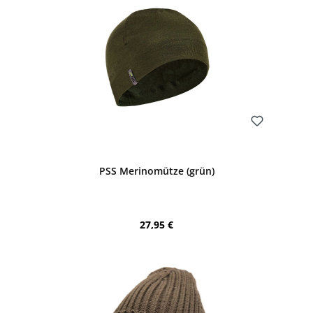
Bewerten
PSS Merinomütze (grün)
Regulärer Preis:
27,95 €