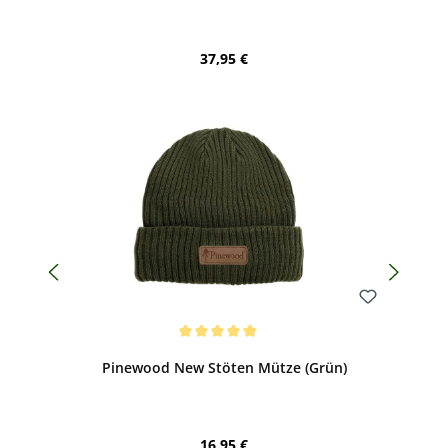
Regulärer Preis:
37,95 €
Bewerten
Durchschnittliche Bewertung von 5 von 5 Sternen
Pinewood New Stöten Mütze (Grün)
Regulärer Preis:
16,95 €