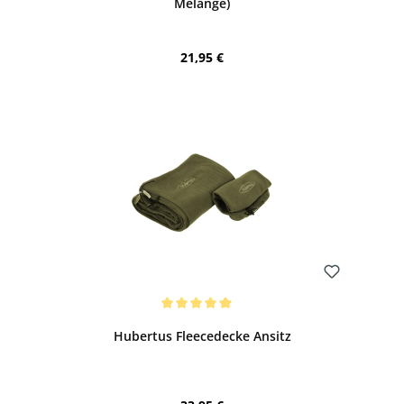
Melange)
Regulärer Preis:
21,95 €
Bewerten
Durchschnittliche Bewertung von 5 von 5 Sternen
Hubertus Fleecedecke Ansitz