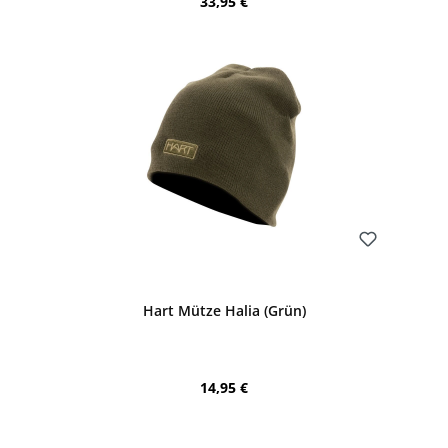
Regulärer Preis:
33,95 €
Bewerten
Hart Mütze Halia (Grün)
Regulärer Preis:
14,95 €