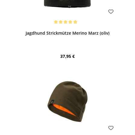
Bewerten
Durchschnittliche Bewertung von 5 von 5 Sternen
Jagdhund Strickmütze Merino Marz (oliv)
Regulärer Preis:
37,95 €