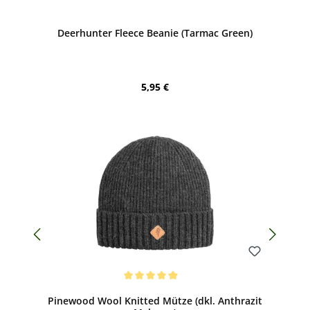
Bewerten
Deerhunter Fleece Beanie (Tarmac Green)
Regulärer Preis:
5,95 €
Bewerten
Durchschnittliche Bewertung von 5 von 5 Sternen
Pinewood Wool Knitted Mütze (dkl. Anthrazit