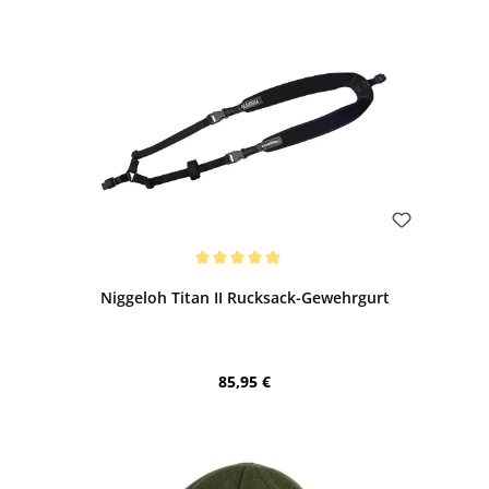
Bewerten
Durchschnittliche Bewertung von 5 von 5 Sternen
Niggeloh Titan II Rucksack-Gewehrgurt
Regulärer Preis:
85,95 €