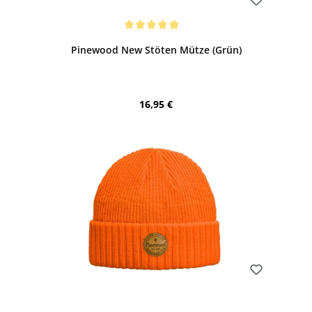
Bewerten
Durchschnittliche Bewertung von 5 von 5 Sternen
Pinewood New Stöten Mütze (Grün)
Regulärer Preis:
16,95 €
Bewerten