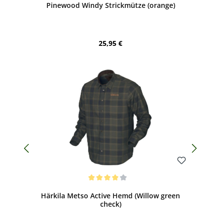
Pinewood Windy Strickmütze (orange)
Regulärer Preis:
25,95 €
Bewerten
Durchschnittliche Bewertung von 4 von 5 Sternen
Härkila Metso Active Hemd (Willow green
check)