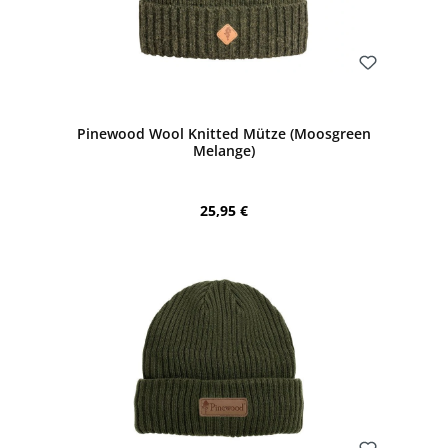
Bewerten
Pinewood Wool Knitted Mütze (Moosgreen
Melange)
Regulärer Preis:
25,95 €