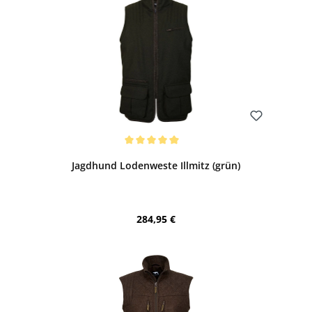
Bewerten
Durchschnittliche Bewertung von 5 von 5 Sternen
Jagdhund Lodenweste Illmitz (grün)
Regulärer Preis:
284,95 €