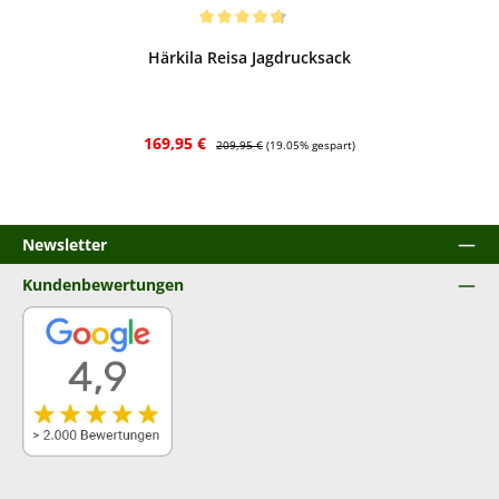
Bewerten
Durchschnittliche Bewertung von 4.83 von 5 Sternen
Härkila Reisa Jagdrucksack
Verkaufspreis:
Regulärer Preis:
169,95 €
209,95 €
(19.05% gespart)
Newsletter
Kundenbewertungen