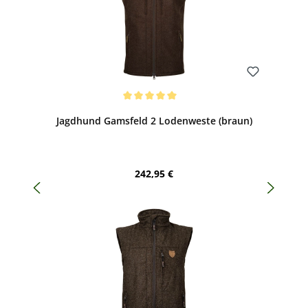
Bewerten
Durchschnittliche Bewertung von 5 von 5 Sternen
Jagdhund Gamsfeld 2 Lodenweste (braun)
Regulärer Preis:
242,95 €