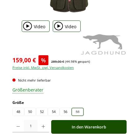
Video
Video
159,00 €
%
289,00 €
(44.98% gespart)
Preise inkl. MwSt. zzgl. Versandkosten
Nicht mehr lieferbar
Größenberater
auswählen
Größe
48
50
52
54
56
58
(Diese Option ist zurzeit nicht verfügbar.)
Produkt Anzahl: Gib den gewünschten Wert ein oder benutze die Schaltfläche
In den Warenkorb