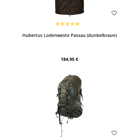
Bewerten
Durchschnittliche Bewertung von 5 von 5 Sternen
Hubertus Lodenweste Passau (dunkelbraun)
Regulärer Preis:
184,95 €