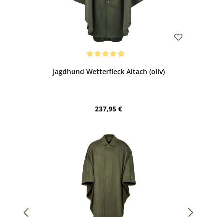
Bewerten
Durchschnittliche Bewertung von 4.88 von 5 Sternen
Jagdhund Wetterfleck Altach (oliv)
Regulärer Preis:
237,95 €