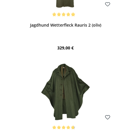
Bewerten
Durchschnittliche Bewertung von 5 von 5 Sternen
Jagdhund Wetterfleck Rauris 2 (oliv)
Regulärer Preis:
329,00 €
Bewerten