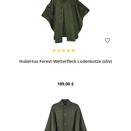
Bewerten
Durchschnittliche Bewertung von 4.75 von 5 Sternen
Hubertus Forest Wetterfleck Lodenkotze (oliv)
Regulärer Preis:
189,00 €