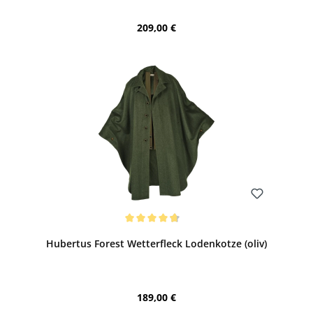
Regulärer Preis:
209,00 €
Bewerten
Durchschnittliche Bewertung von 4.75 von 5 Sternen
Hubertus Forest Wetterfleck Lodenkotze (oliv)
Regulärer Preis:
189,00 €