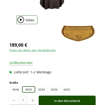
Video
189,00 €
Preise inkl. MwSt. zzgl. Versandkosten
Größenberater
Lieferzeit: 1–2 Werktage
auswählen
Größe
44/46
48/50
52/54
56/58
60/62
Produkt Anzahl: Gib den gewünschten Wert ein oder benutze die Schaltfläche
In den Warenkorb