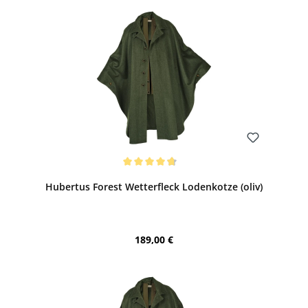
Bewerten
Durchschnittliche Bewertung von 4.75 von 5 Sternen
Hubertus Forest Wetterfleck Lodenkotze (oliv)
Regulärer Preis:
189,00 €