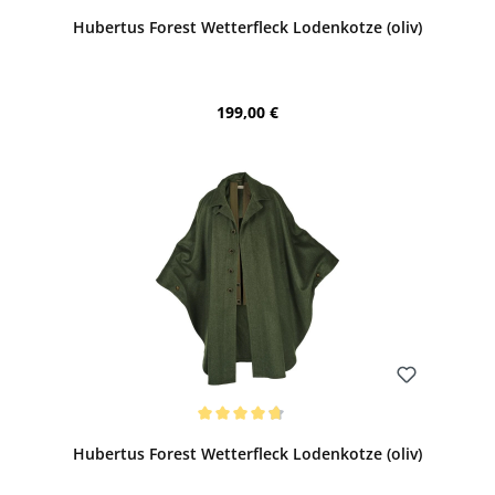
Durchschnittliche Bewertung von 4.75 von 5 Sternen
Hubertus Forest Wetterfleck Lodenkotze (oliv)
Regulärer Preis:
199,00 €
Bewerten
Durchschnittliche Bewertung von 4.75 von 5 Sternen
Hubertus Forest Wetterfleck Lodenkotze (oliv)