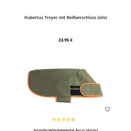
Bewerten
Hubertus Troyer mit Reißverschluss (oliv)
Regulärer Preis:
33,95 €
Bewerten
Durchschnittliche Bewertung von 4.83 von 5 Sternen
Hunde-Wärmeweste Asco (grün)