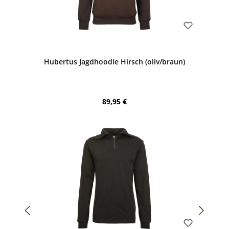
Bewerten
Hubertus Jagdhoodie Hirsch (oliv/braun)
Regulärer Preis:
89,95 €