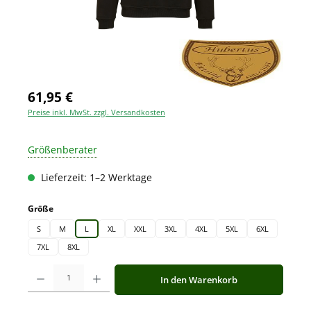
61,95 €
Preise inkl. MwSt. zzgl. Versandkosten
Größenberater
Lieferzeit: 1–2 Werktage
auswählen
Größe
S
M
L
XL
XXL
3XL
4XL
5XL
6XL
7XL
8XL
Produkt Anzahl: Gib den gewünschten Wert ein oder benutze die Schaltfläche
In den Warenkorb