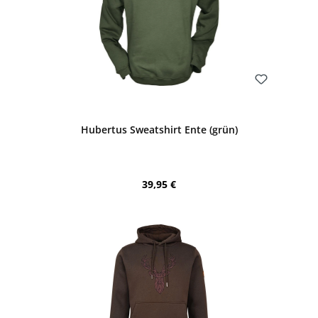
Bewerten
Hubertus Sweatshirt Ente (grün)
Regulärer Preis:
39,95 €