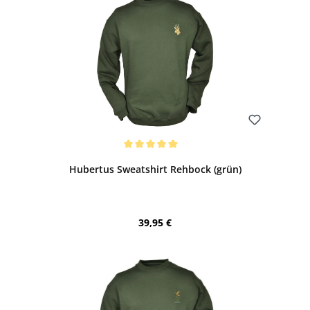
Bewerten
Durchschnittliche Bewertung von 5 von 5 Sternen
Hubertus Sweatshirt Rehbock (grün)
Regulärer Preis:
39,95 €