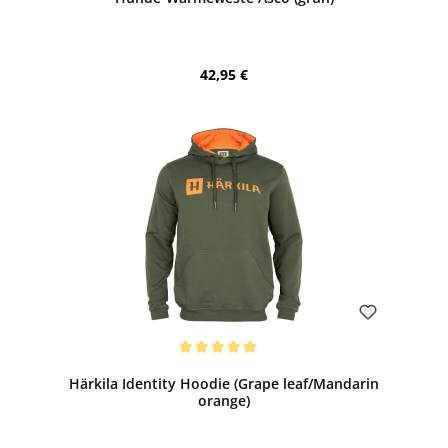
Regulärer Preis:
42,95 €
Bewerten
Durchschnittliche Bewertung von 5 von 5 Sternen
Härkila Identity Hoodie (Grape leaf/Mandarin
orange)