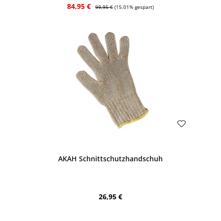
Verkaufspreis:
Regulärer Preis:
84,95 €
99,95 €
(15.01% gespart)
Bewerten
AKAH Schnittschutzhandschuh
Regulärer Preis:
26,95 €