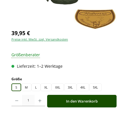
39,95 €
Preise inkl. MwSt. zzgl. Versandkosten
Größenberater
Lieferzeit: 1–2 Werktage
auswählen
Größe
S
M
L
XL
XXL
3XL
4XL
5XL
Produkt Anzahl: Gib den gewünschten Wert ein oder benutze die Schaltfläche
In den Warenkorb