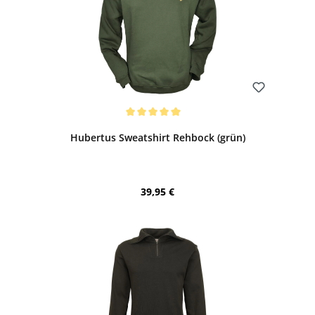
Bewerten
Durchschnittliche Bewertung von 5 von 5 Sternen
Hubertus Sweatshirt Rehbock (grün)
Regulärer Preis:
39,95 €