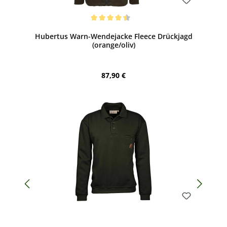
Bewerten
Durchschnittliche Bewertung von 4.5 von 5 Sternen
Hubertus Warn-Wendejacke Fleece Drückjagd
(orange/oliv)
Regulärer Preis:
87,90 €
Bewerten