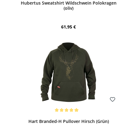
Hubertus Sweatshirt Wildschwein Polokragen
(oliv)
Regulärer Preis:
61,95 €
Bewerten
Durchschnittliche Bewertung von 5 von 5 Sternen
Hart Branded-H Pullover Hirsch (Grün)