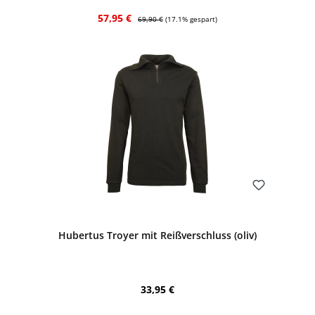
Verkaufspreis:
Regulärer Preis:
57,95 €
69,90 €
(17.1% gespart)
Bewerten
Hubertus Troyer mit Reißverschluss (oliv)
Regulärer Preis:
33,95 €