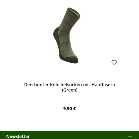
Bewerten
Deerhunter Knöchelsocken mit Hanffasern
(Green)
Regulärer Preis:
9,90 €
Newsletter