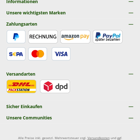
Informationen
Unsere wichtigsten Marken
Zahlungsarten
PayPal
Rechnung
Amazon Pay
Später Bezahlen
SEPA Lastschrift
Kredit- oder Debitkarte
Versandarten
DHL
DPD
Sicher Einkaufen
Unsere Communities
Alle Preise inkl. gesetzl. Mehrwertsteuer zzgl.
Versandkosten
und ggf.