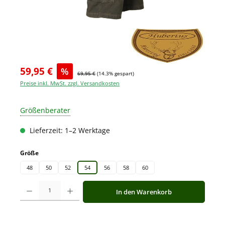
59,95 €
%
69,95 €
(14.3% gespart)
Preise inkl. MwSt. zzgl. Versandkosten
Größenberater
Lieferzeit: 1–2 Werktage
auswählen
Größe
48
50
52
54
56
58
60
Produkt Anzahl: Gib den gewünschten Wert ein oder benutze die Schaltfläche
In den Warenkorb