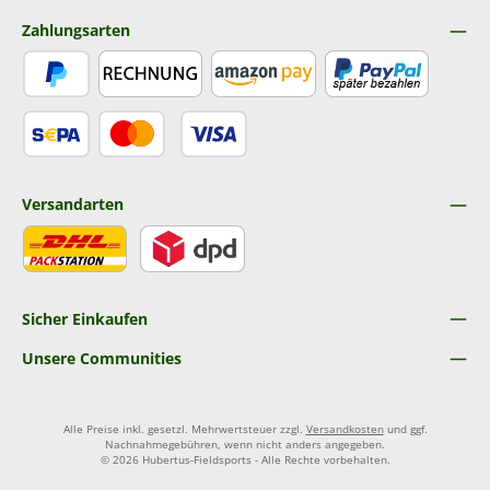
Zahlungsarten
PayPal
Rechnung
Amazon Pay
Später Bezahlen
SEPA Lastschrift
Kredit- oder Debitkarte
Versandarten
DHL
DPD
Sicher Einkaufen
Unsere Communities
Alle Preise inkl. gesetzl. Mehrwertsteuer zzgl.
Versandkosten
und ggf.
Nachnahmegebühren, wenn nicht anders angegeben.
© 2026 Hubertus-Fieldsports - Alle Rechte vorbehalten.