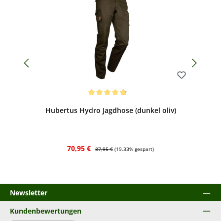
Bewerten
Durchschnittliche Bewertung von 4.8 von 5 Sternen
Hubertus Hydro Jagdhose (dunkel oliv)
Verkaufspreis:
Regulärer Preis:
70,95 €
87,95 €
(19.33% gespart)
Newsletter
Kundenbewertungen