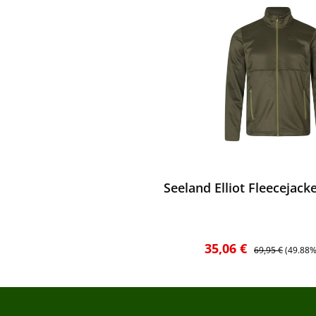
ewerten
Seeland Elliot Fleecejack
Verkaufspreis:
Regulärer Preis:
35,06 €
69,95 €
(49.88%