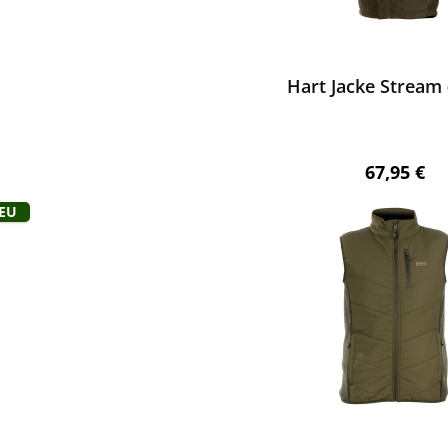
ewerten
Hart Jacke Stream
Regulärer 
67,95 €
Neu
ewerten