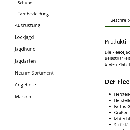
Schuhe
Tarnbekleidung
Beschrei
Ausrüstung
Lockjagd
Produktin
Jagdhund
Die Fleeceja
Belastbarkei
Jagdarten
bieten Platz 
Neu im Sortiment
Der Flee
Angebote
Herstell
Marken
Herstel
Farbe: 
Größen:
Material
Stoffstä