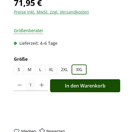
71,95 €
Preise inkl. MwSt. zzgl. Versandkosten
Größenberater
Lieferzeit: 4–6 Tage
auswählen
Größe
S
M
L
XL
2XL
3XL
Produkt Anzahl: Gib den gewünschten Wert ein oder benutz
In den Warenkorb
Merken
Bewerten