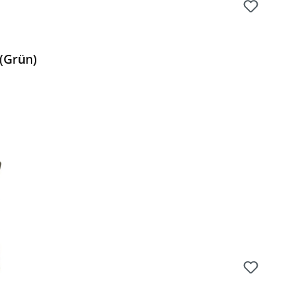
 (Grün)
Preis: