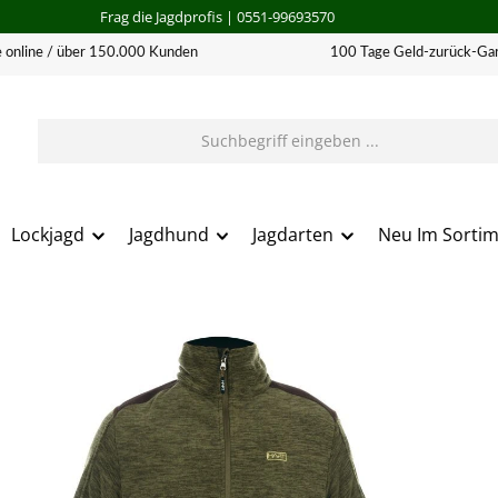
Frag die Jagdprofis
| 0551-99693570
 online / über 150.000 Kunden
100 Tage Geld-zurück-Gar
Lockjagd
Jagdhund
Jagdarten
Neu Im Sorti
erie überspringen