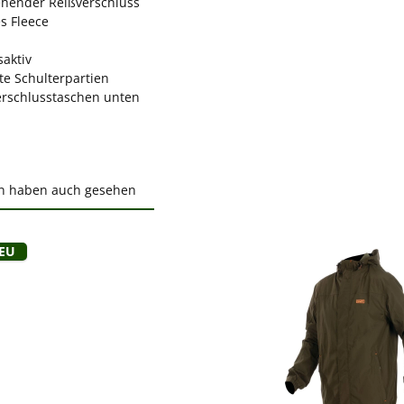
hender Reißverschluss
s Fleece
aktiv
te Schulterpartien
erschlusstaschen unten
n haben auch gesehen
ktgalerie überspringen
Neu