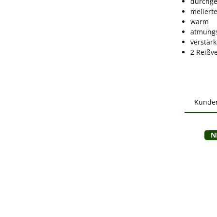
durchge
melierte
warm
atmungs
verstärk
2 Reißv
Kunde
Produ