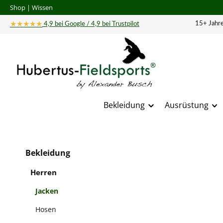
Shop
|
Wissen
 Hauptinhalt springen
Zur Suche springen
Zur Hauptnavigation springen
★★★★★
15+ Jahre
4,9 bei Google / 4,9 bei Trustpilot
Bekleidung
Ausrüstung
Bildergal
Bekleidung
Herren
Jacken
Hosen