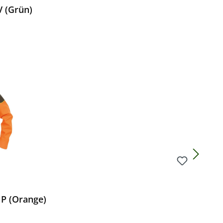
 (Grün)
Preis:
HP (Orange)