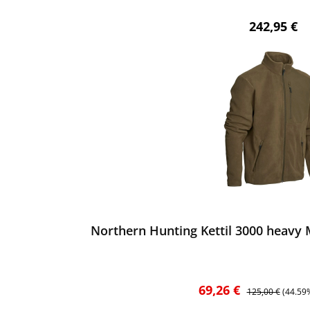
Regulärer 
242,95 €
ewerten
Northern Hunting Kettil 3000 heavy M
Verkaufspreis:
Regulärer Preis:
69,26 €
125,00 €
(44.59