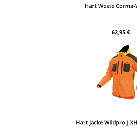
Hart Weste Corma-V
Regulärer 
62,95 €
ewerten
Hart Jacke Wildpro-J X