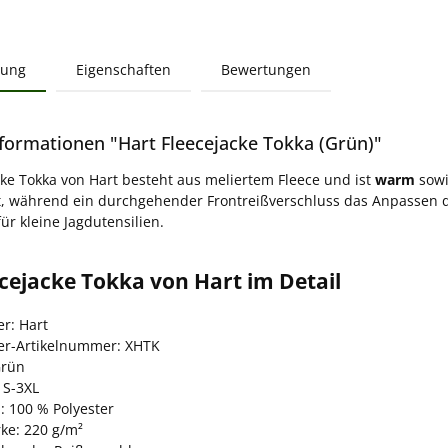
bung
Eigenschaften
Bewertungen
formationen "Hart Fleecejacke Tokka (Grün)"
cke Tokka von Hart besteht aus meliertem Fleece und ist
warm
sow
t, während ein durchgehender Frontreißverschluss das Anpassen d
für kleine Jagdutensilien.
cejacke Tokka von Hart im Detail
er: Hart
ler-Artikelnummer: XHTK
Grün
 S-3XL
: 100 % Polyester
rke: 220 g/m²