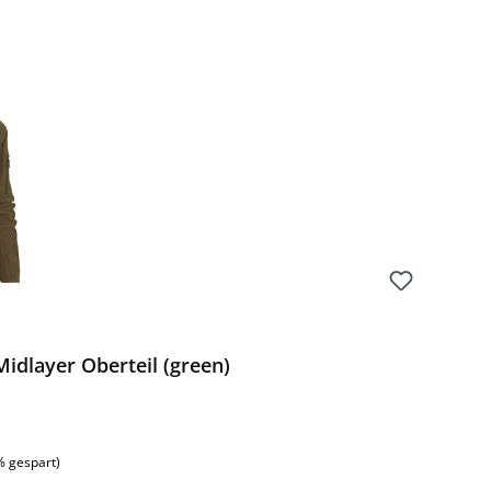
Preis:
idlayer Oberteil (green)
% gespart)