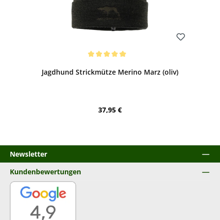
Bewerten
Durchschnittliche Bewertung von 5 von 5 Sternen
Jagdhund Strickmütze Merino Marz (oliv)
Regulärer Preis:
37,95 €
Newsletter
Kundenbewertungen