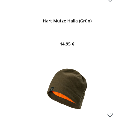
Bewerten
Hart Mütze Halia (Grün)
Regulärer Preis:
14,95 €
Bewerten