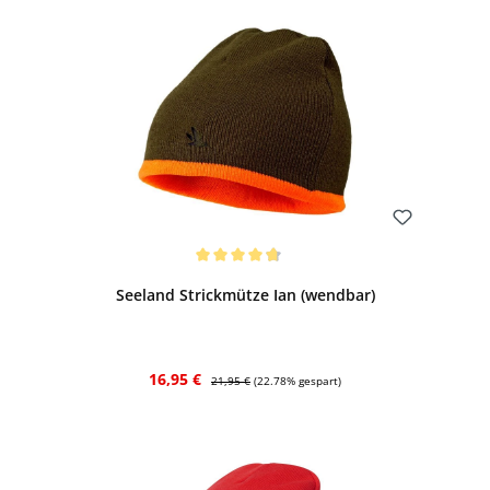
Bewerten
Durchschnittliche Bewertung von 4.67 von 5 Sternen
Seeland Strickmütze Ian (wendbar)
Verkaufspreis:
Regulärer Preis:
16,95 €
21,95 €
(22.78% gespart)