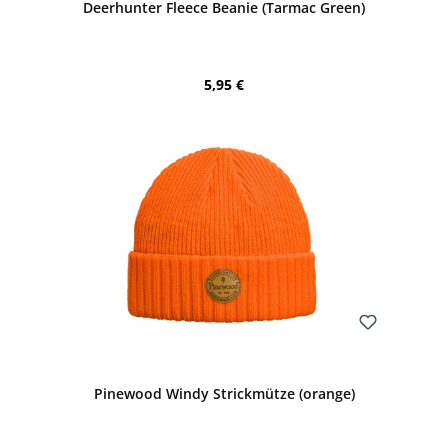
Deerhunter Fleece Beanie (Tarmac Green)
Regulärer Preis:
5,95 €
Bewerten
Pinewood Windy Strickmütze (orange)