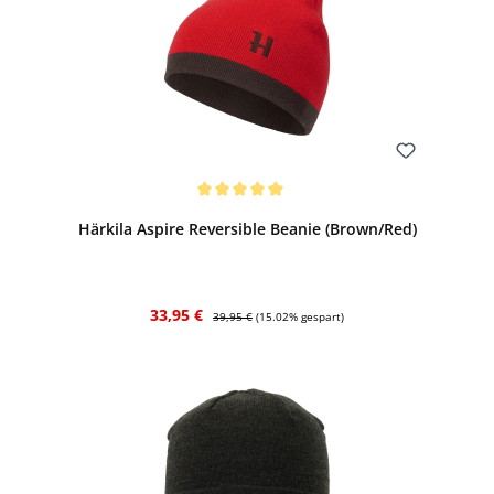
Bewerten
Durchschnittliche Bewertung von 5 von 5 Sternen
Härkila Aspire Reversible Beanie (Brown/Red)
Verkaufspreis:
Regulärer Preis:
33,95 €
39,95 €
(15.02% gespart)