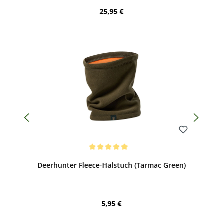
Regulärer Preis:
25,95 €
Bewerten
Durchschnittliche Bewertung von 5 von 5 Sternen
Deerhunter Fleece-Halstuch (Tarmac Green)
Regulärer Preis:
5,95 €