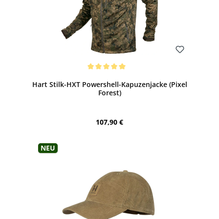
Bewerten
Durchschnittliche Bewertung von 5 von 5 Sternen
Hart Stilk-HXT Powershell-Kapuzenjacke (Pixel
Forest)
Regulärer Preis:
107,90 €
Neu