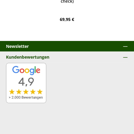
check)
Regulärer Preis:
69,95 €
Newsletter
Kundenbewertungen