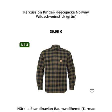
Bewerten
Percussion Kinder-Fleecejacke Norway
Wildschweinstick (grün)
Regulärer Preis:
39,95 €
Neu
Bewerten
Härkila Scandinavian Baumwollhemd (Tarmac