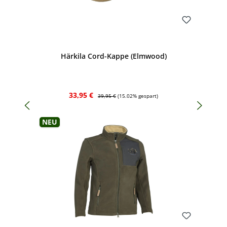
Bewerten
Härkila Cord-Kappe (Elmwood)
Verkaufspreis:
Regulärer Preis:
33,95 €
39,95 €
(15.02% gespart)
Neu