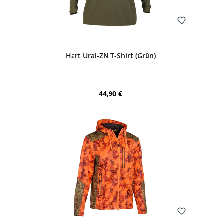
Bewerten
Hart Ural-ZN T-Shirt (Grün)
Regulärer Preis:
44,90 €