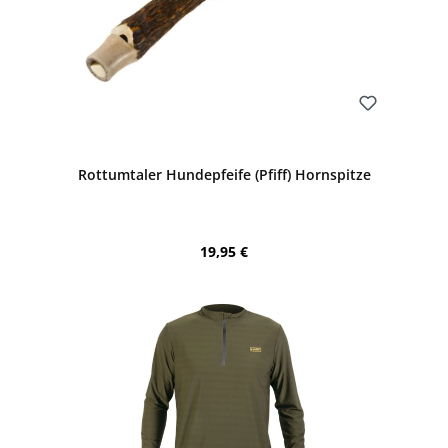
Bewerten
Rottumtaler Hundepfeife (Pfiff) Hornspitze
Regulärer Preis:
19,95 €