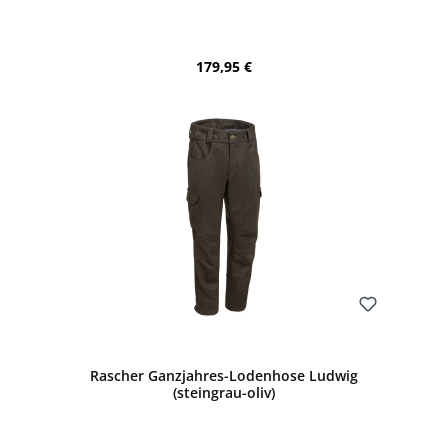
Regulärer Preis:
179,95 €
Bewerten
Rascher Ganzjahres-Lodenhose Ludwig
(steingrau-oliv)