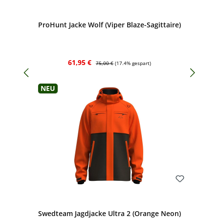
Bewerten
ProHunt Jacke Wolf (Viper Blaze-Sagittaire)
Verkaufspreis:
Regulärer Preis:
61,95 €
75,00 €
(17.4% gespart)
Neu
Bewerten
Swedteam Jagdjacke Ultra 2 (Orange Neon)