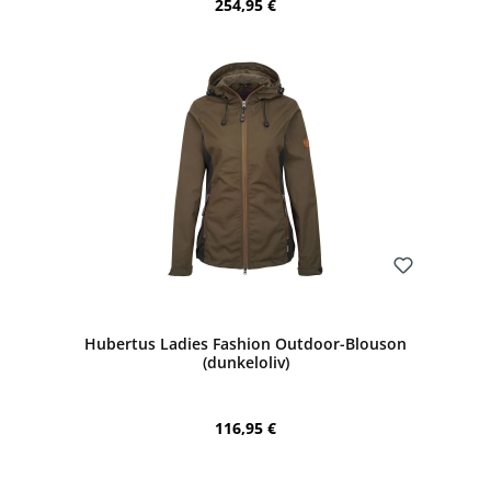
Regulärer Preis:
254,95 €
Bewerten
Hubertus Ladies Fashion Outdoor-Blouson
(dunkeloliv)
Regulärer Preis:
116,95 €