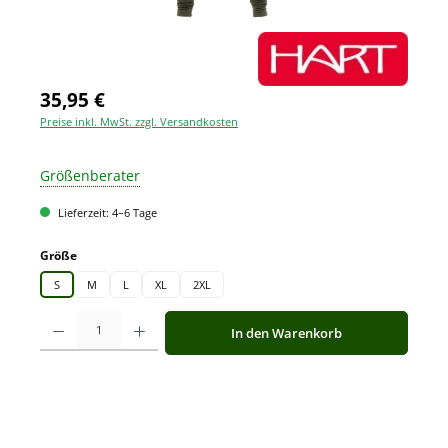
35,95 €
Preise inkl. MwSt. zzgl. Versandkosten
Größenberater
Lieferzeit: 4–6 Tage
auswählen
Größe
S
M
L
XL
2XL
Produkt Anzahl: Gib den gewünschten Wert ein oder benutze die Schaltfläche
In den Warenkorb