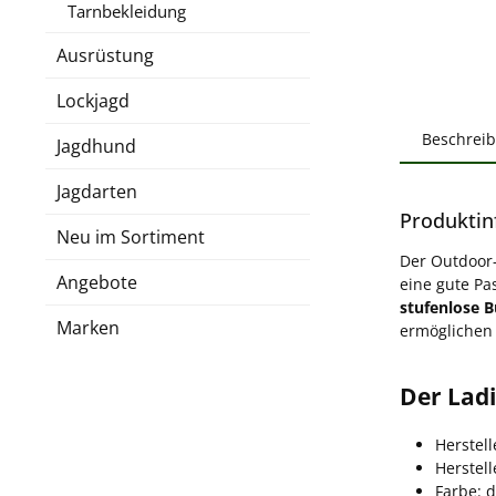
Tarnbekleidung
Ausrüstung
Lockjagd
Beschrei
Jagdhund
Jagdarten
Produktin
Neu im Sortiment
Der Outdoor
Angebote
eine gute P
stufenlose 
Marken
ermöglichen 
Der Lad
Herstell
Herstel
Farbe: d