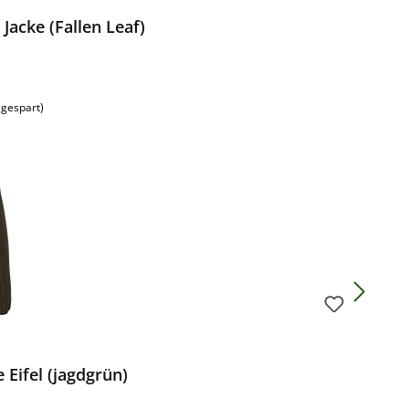
acke (Fallen Leaf)
:
 gespart)
Eifel (jagdgrün)