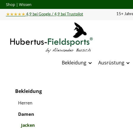
Shop
|
Wissen
 Hauptinhalt springen
Zur Suche springen
Zur Hauptnavigation springen
★★★★★
15+ Jahre
4,9 bei Google / 4,9 bei Trustpilot
Bekleidung
Ausrüstung
Bildergal
Bekleidung
Herren
Damen
Jacken