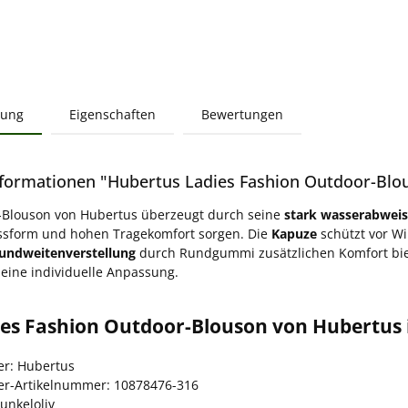
bung
Eigenschaften
Bewertungen
formationen "Hubertus Ladies Fashion Outdoor-Blou
-Blouson von Hubertus überzeugt durch seine
stark wasserabwei
assform und hohen Tragekomfort sorgen. Die
Kapuze
schützt vor W
Bundweitenverstellung
durch Rundgummi zusätzlichen Komfort bie
eine individuelle Anpassung.
ies Fashion Outdoor-Blouson von Hubertus 
er: Hubertus
ler-Artikelnummer: 10878476-316
unkeloliv