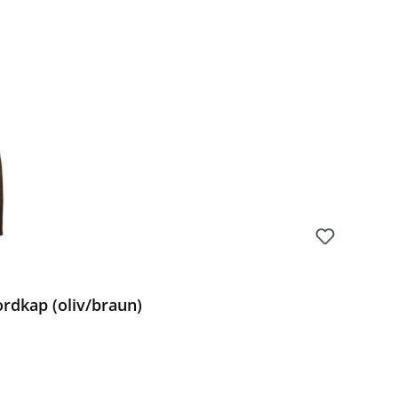
Preis:
rdkap (oliv/braun)
Preis: