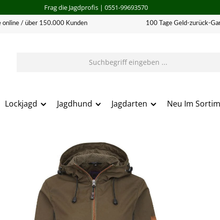
Frag die Jagdprofis
| 0551-99693570
 online / über 150.000 Kunden
100 Tage Geld-zurück-Gar
Lockjagd
Jagdhund
Jagdarten
Neu Im Sorti
erie überspringen