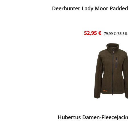
Deerhunter Lady Moor Padded J
Verkaufspreis:
Regulärer Preis
52,95 €
79,99 €
(33.8%
ewerten
Hubertus Damen-Fleecejacke 