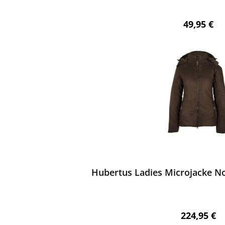
Regulärer 
49,95 €
ewerten
Hubertus Ladies Microjacke No
Regulärer 
224,95 €