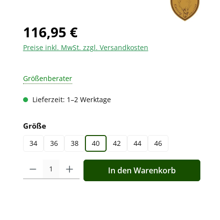
116,95 €
Preise inkl. MwSt. zzgl. Versandkosten
Größenberater
Lieferzeit: 1–2 Werktage
auswählen
Größe
34
36
38
40
42
44
46
Produkt Anzahl: Gib den gewünschten Wert ein oder benutz
In den Warenkorb