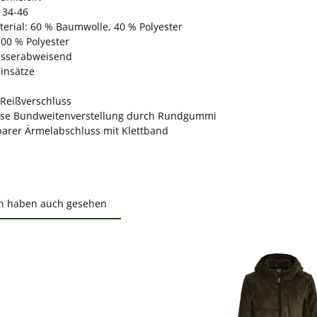
 34-46
erial: 60 % Baumwolle, 40 % Polyester
100 % Polyester
asserabweisend
einsätze
Reißverschluss
ose Bundweitenverstellung durch Rundgummi
lbarer Ärmelabschluss mit Klettband
n haben auch gesehen
ktgalerie überspringen