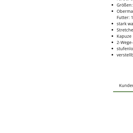
Größen:
Obermat
Futter: 
stark w
Stretch
Kapuze
2-Wege-
stufenl
verstel
Kunde
Produ