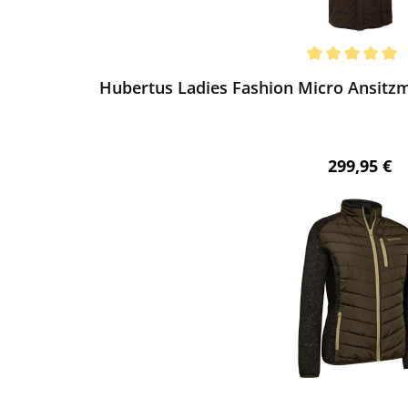
ewerten
chnittliche Bewertung von 5 von 5 Sternen
Hubertus Ladies Fashion Micro Ansitzm
Regulärer 
299,95 €
ewerten