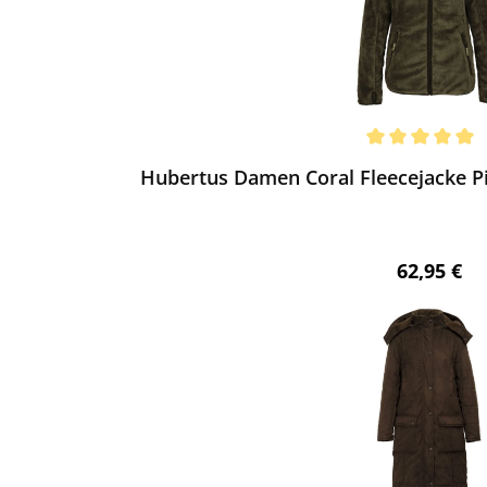
ewerten
chnittliche Bewertung von 5 von 5 Sternen
Hubertus Damen Coral Fleecejacke Pir
Regulärer 
62,95 €