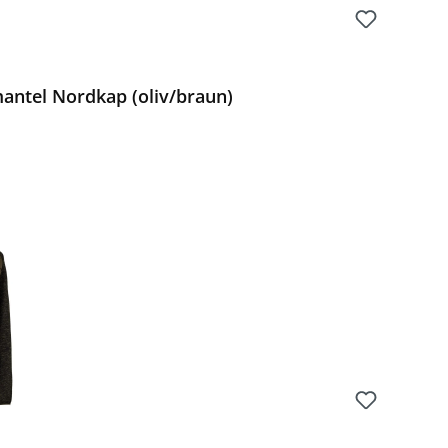
antel Nordkap (oliv/braun)
Preis: