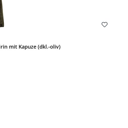
in mit Kapuze (dkl.-oliv)
Preis: