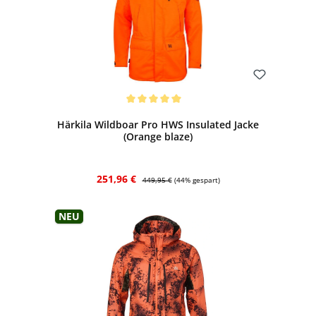
Bewerten
Durchschnittliche Bewertung von 5 von 5 Sternen
Härkila Wildboar Pro HWS Insulated Jacke
(Orange blaze)
Verkaufspreis:
Regulärer Preis:
251,96 €
449,95 €
(44% gespart)
Neu