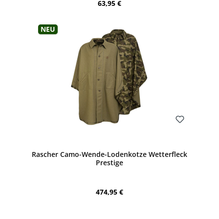
Regulärer Preis:
63,95 €
Neu
Bewerten
Rascher Camo-Wende-Lodenkotze Wetterfleck
Prestige
Regulärer Preis:
474,95 €