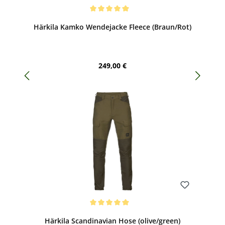
Bewerten
Durchschnittliche Bewertung von 5 von 5 Sternen
Härkila Kamko Wendejacke Fleece (Braun/Rot)
Regulärer Preis:
249,00 €
Bewerten
Durchschnittliche Bewertung von 5 von 5 Sternen
Härkila Scandinavian Hose (olive/green)