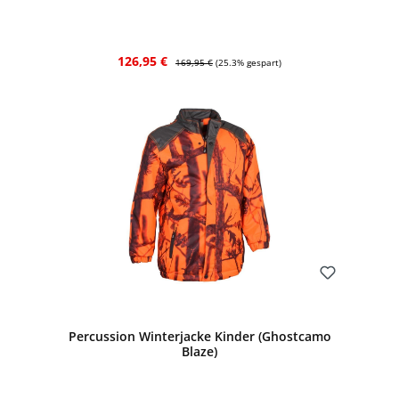
Verkaufspreis:
Regulärer Preis:
126,95 €
169,95 €
(25.3% gespart)
Bewerten
Percussion Winterjacke Kinder (Ghostcamo
Blaze)