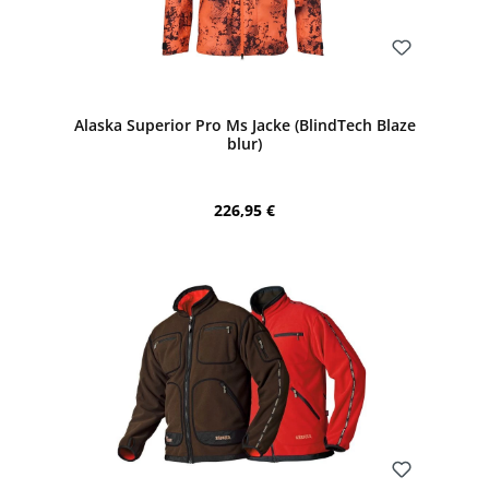
Bewerten
Alaska Superior Pro Ms Jacke (BlindTech Blaze
blur)
Regulärer Preis:
226,95 €