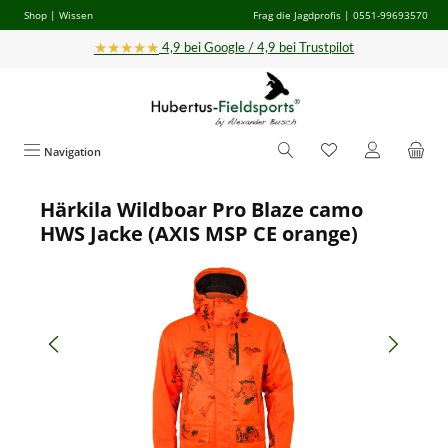
Shop
|
Wissen
Frag die Jagdprofis
| 0551-99693570
Zum Hauptinhalt springen
★★★★★
4,9 bei Google / 4,9 bei Trustpilot
Navigation
Härkila Wildboar Pro Blaze camo
Bildergalerie überspringen
HWS Jacke (AXIS MSP CE orange)