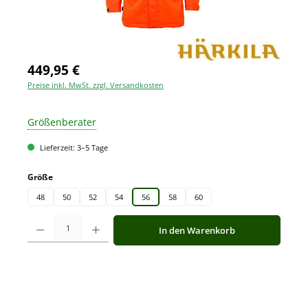
449,95 €
Preise inkl. MwSt. zzgl. Versandkosten
Größenberater
Lieferzeit: 3–5 Tage
auswählen
Größe
48
50
52
54
56
58
60
Produkt Anzahl: Gib den gewünschten Wert ein oder benutze die Schaltfläche
In den Warenkorb