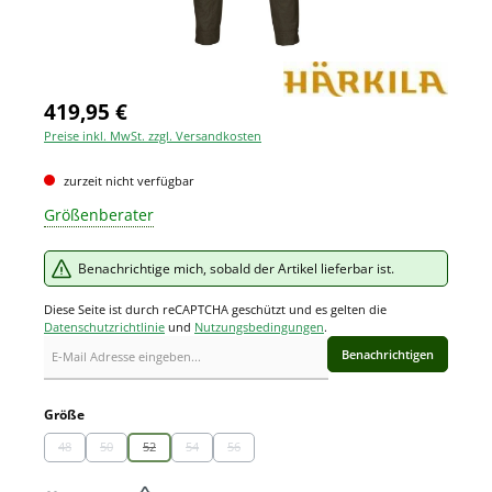
419,95 €
Preise inkl. MwSt. zzgl. Versandkosten
zurzeit nicht verfügbar
Größenberater
Benachrichtige mich, sobald der Artikel lieferbar ist.
Diese Seite ist durch reCAPTCHA geschützt und es gelten die
Datenschutzrichtlinie
und
Nutzungsbedingungen
.
Benachrichtigen
auswählen
Größe
48
50
52
54
56
(Diese Option ist zurzeit nicht verfügbar.)
(Diese Option ist zurzeit nicht verfügbar.)
(Diese Option ist zurzeit nicht verfügbar.)
(Diese Option ist zurzeit nicht verfügbar.)
(Diese Option ist zurzeit nicht verfügbar.)