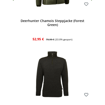
Bewerten
Deerhunter Chamois Steppjacke (Forest
Green)
Verkaufspreis:
Regulärer Preis:
52,95 €
79,99 €
(33.8% gespart)
Bewerten