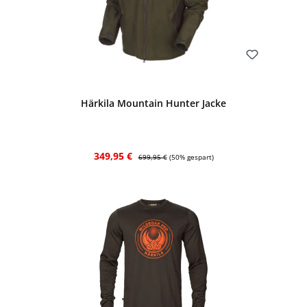
Bewerten
Härkila Mountain Hunter Jacke
Verkaufspreis:
Regulärer Preis:
349,95 €
699,95 €
(50% gespart)