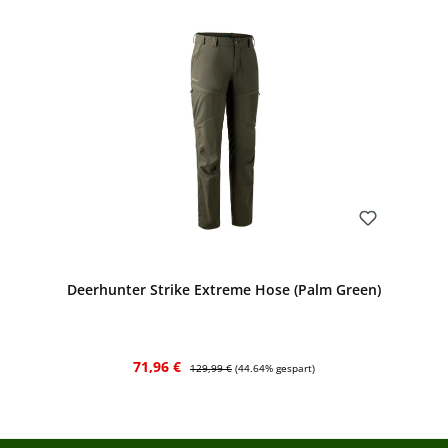
Bewerten
Deerhunter Strike Extreme Hose (Palm Green)
Verkaufspreis:
Regulärer Preis:
71,96 €
129,99 €
(44.64% gespart)