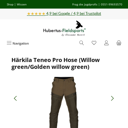
Shop
|
Wissen
Frag die Jagdprofis
| 0551-99693570
Zum Hauptinhalt springen
★★★★★
4,9 bei Google / 4,9 bei Trustpilot
Navigation
Härkila Teneo Pro Hose (Willow
Bildergalerie überspringen
green/Golden willow green)