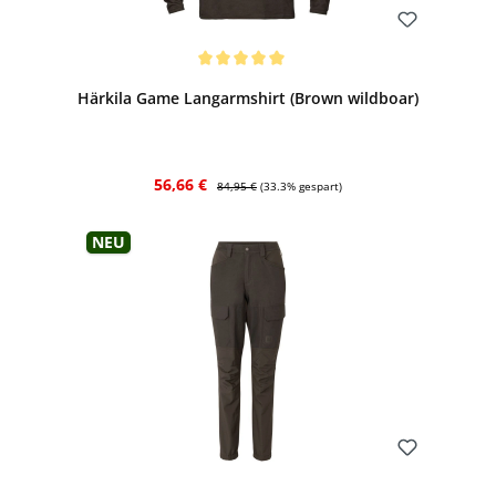
Bewerten
Durchschnittliche Bewertung von 5 von 5 Sternen
Härkila Game Langarmshirt (Brown wildboar)
Verkaufspreis:
Regulärer Preis:
56,66 €
84,95 €
(33.3% gespart)
Neu
Bewerten