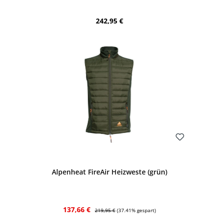
Regulärer Preis:
242,95 €
Bewerten
Alpenheat FireAir Heizweste (grün)
Verkaufspreis:
Regulärer Preis:
137,66 €
219,95 €
(37.41% gespart)