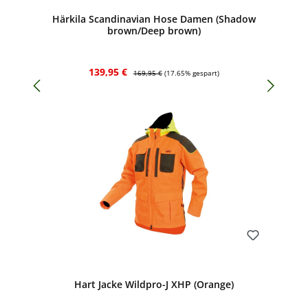
Härkila Scandinavian Hose Damen (Shadow
brown/Deep brown)
Verkaufspreis:
Regulärer Preis:
139,95 €
169,95 €
(17.65% gespart)
Bewerten
Hart Jacke Wildpro-J XHP (Orange)