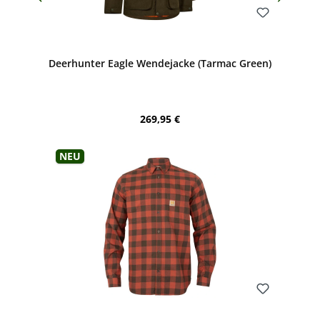
Bewerten
Deerhunter Eagle Wendejacke (Tarmac Green)
Regulärer Preis:
269,95 €
Neu
Bewerten