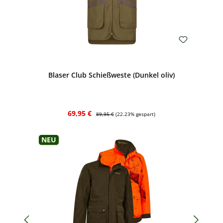
Bewerten
Blaser Club Schießweste (Dunkel oliv)
Verkaufspreis:
Regulärer Preis:
69,95 €
89,95 €
(22.23% gespart)
Neu