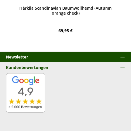
Härkila Scandinavian Baumwollhemd (Autumn
orange check)
Regulärer Preis:
69,95 €
Newsletter
Kundenbewertungen