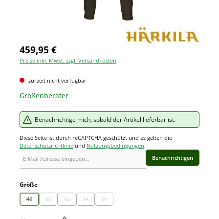
459,95 €
Preise inkl. MwSt. zzgl. Versandkosten
zurzeit nicht verfügbar
Größenberater
Benachrichtige mich, sobald der Artikel lieferbar ist.
Diese Seite ist durch reCAPTCHA geschützt und es gelten die
Datenschutzrichtlinie
und
Nutzungsbedingungen
.
Benachrichtigen
auswählen
Größe
48
50
52
54
56
(Diese Option ist zurzeit nicht verfügbar.)
(Diese Option ist zurzeit nicht verfügbar.)
(Diese Option ist zurzeit nicht verfügbar.)
(Diese Option ist zurzeit nicht verfügbar.)
(Diese Option ist zurzeit nicht verfügbar.)