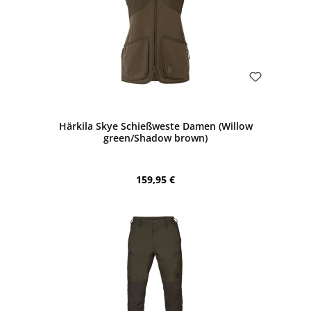
Bewerten
Härkila Skye Schießweste Damen (Willow
green/Shadow brown)
Regulärer Preis:
159,95 €