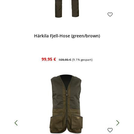
Bewerten
Härkila Fjell-Hose (green/brown)
Verkaufspreis:
Regulärer Preis:
99,95 €
109,95 €
(9.1% gespart)