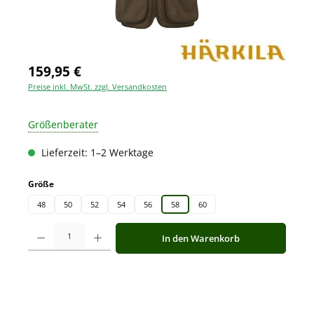
159,95 €
Preise inkl. MwSt. zzgl. Versandkosten
Größenberater
Lieferzeit: 1–2 Werktage
auswählen
Größe
48
50
52
54
56
58
60
Produkt Anzahl: Gib den gewünschten Wert ein oder benutze die Schaltfläche
In den Warenkorb