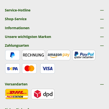
Service-Hotline
Shop-Service
Informationen
Unsere wichtigsten Marken
Zahlungsarten
PayPal
Rechnung
Amazon Pay
Später Bezahlen
SEPA Lastschrift
Kredit- oder Debitkarte
Versandarten
DHL
DPD