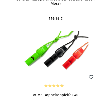
Moss)
Regulärer Preis:
116,95 €
Bewerten
Durchschnittliche Bewertung von 4.97 von 5 Sternen
ACME Doppeltonpfeife 640