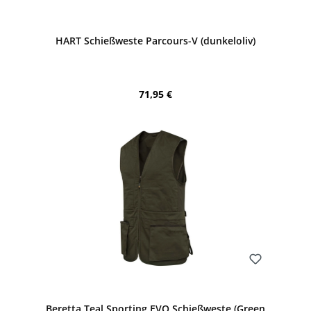
Bewerten
HART Schießweste Parcours-V (dunkeloliv)
Regulärer Preis:
71,95 €
Bewerten
Beretta Teal Sporting EVO Schießweste (Green