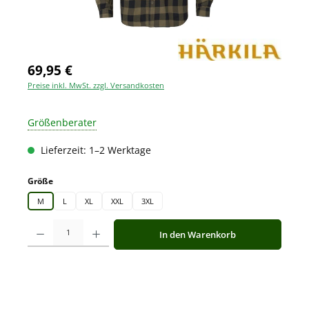
69,95 €
Preise inkl. MwSt. zzgl. Versandkosten
Größenberater
Lieferzeit: 1–2 Werktage
auswählen
Größe
M
L
XL
XXL
3XL
Produkt Anzahl: Gib den gewünschten Wert ein oder benutze die Schaltfläche
In den Warenkorb