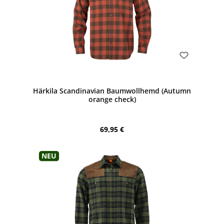
Bewerten
Härkila Scandinavian Baumwollhemd (Autumn
orange check)
Regulärer Preis:
69,95 €
Neu