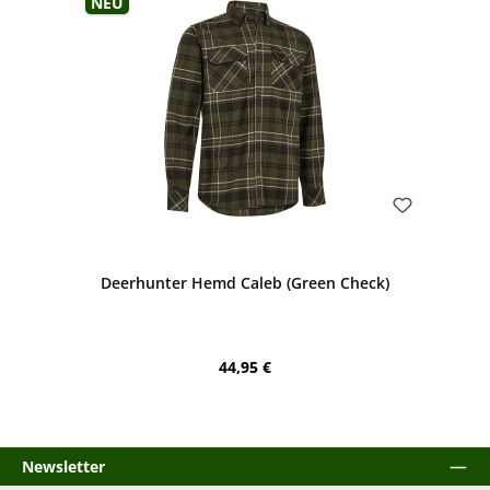
Neu
Bewerten
Deerhunter Hemd Caleb (Green Check)
Regulärer Preis:
44,95 €
Newsletter