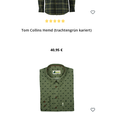
Bewerten
Durchschnittliche Bewertung von 5 von 5 Sternen
Tom Collins Hemd (trachtengrün kariert)
Regulärer Preis:
40,95 €