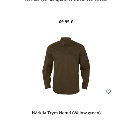
Regulärer Preis:
69,95 €
Bewerten
Härkila Trym Hemd (Willow green)