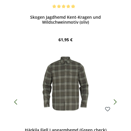
Bewerten
Durchschnittliche Bewertung von 5 von 5 Sternen
Skogen Jagdhemd Kent-Kragen und
Wildschweinmotiv (oliv)
Regulärer Preis:
61,95 €
Bewerten
Härkila Fjell Langarmhemd (Green check)