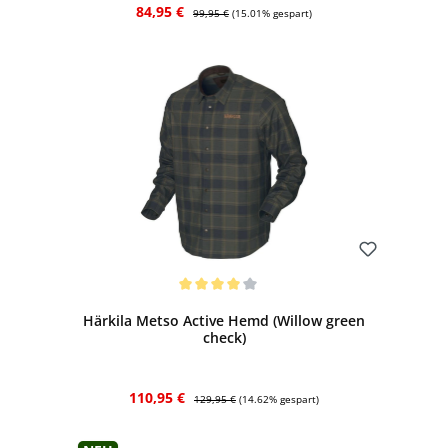
Verkaufspreis:
Regulärer Preis:
84,95 €
99,95 €
(15.01% gespart)
Bewerten
Durchschnittliche Bewertung von 4 von 5 Sternen
Härkila Metso Active Hemd (Willow green
check)
Verkaufspreis:
Regulärer Preis:
110,95 €
129,95 €
(14.62% gespart)