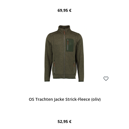
Regulärer Preis:
69,95 €
Bewerten
OS Trachten Jacke Strick-Fleece (oliv)
Regulärer Preis:
52,95 €