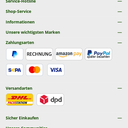
Service-Hotline
Shop-Service
Informationen
Unsere wichtigsten Marken
Zahlungsarten
PayPal
Rechnung
Amazon Pay
Später Bezahlen
SEPA Lastschrift
Kredit- oder Debitkarte
Versandarten
DHL
DPD
Sicher Einkaufen