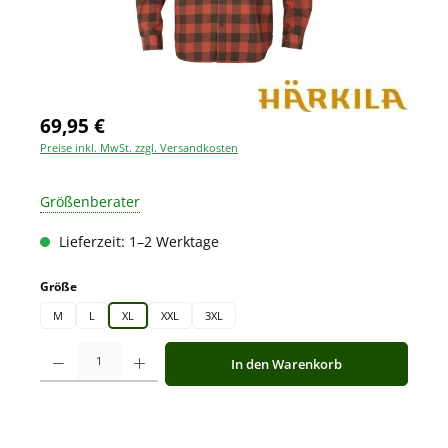
69,95 €
Preise inkl. MwSt. zzgl. Versandkosten
Größenberater
Lieferzeit: 1–2 Werktage
auswählen
Größe
M
L
XL
XXL
3XL
Produkt Anzahl: Gib den gewünschten Wert ein oder benutze die Schaltfläche
In den Warenkorb