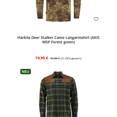
Bewerten
Härkila Deer Stalker Camo Langarmshirt (AXIS
MSP Forest green)
Verkaufspreis:
Regulärer Preis:
74,95 €
94,95 €
(21.06% gespart)
Neu