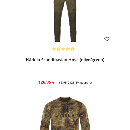
Bewerten
Durchschnittliche Bewertung von 5 von 5 Sternen
Härkila Scandinavian Hose (olive/green)
Verkaufspreis:
Regulärer Preis:
126,95 €
169,95 €
(25.3% gespart)