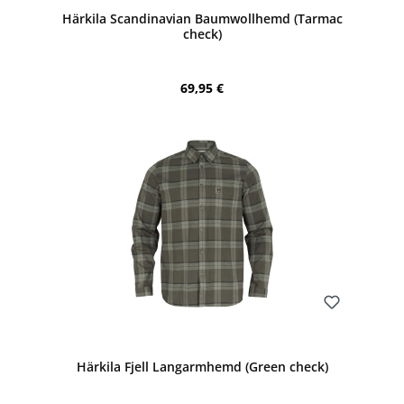
Härkila Scandinavian Baumwollhemd (Tarmac
check)
Regulärer Preis:
69,95 €
Bewerten
Härkila Fjell Langarmhemd (Green check)