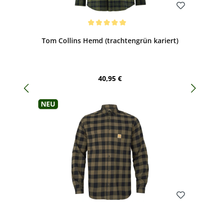
Bewerten
Durchschnittliche Bewertung von 5 von 5 Sternen
Tom Collins Hemd (trachtengrün kariert)
Regulärer Preis:
40,95 €
Neu
Bewerten