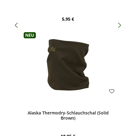
Regulärer Preis:
5,95 €
Neu
Bewerten
Alaska Thermodry-Schlauchschal (Solid
Brown)
Regulärer Preis: