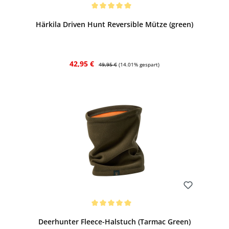
Bewerten
Durchschnittliche Bewertung von 5 von 5 Sternen
Härkila Driven Hunt Reversible Mütze (green)
Verkaufspreis:
Regulärer Preis:
42,95 €
49,95 €
(14.01% gespart)
Bewerten
Durchschnittliche Bewertung von 5 von 5 Sternen
Deerhunter Fleece-Halstuch (Tarmac Green)