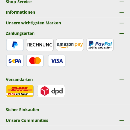
Shop-Service
Informationen
Unsere wichtigsten Marken
Zahlungsarten
PayPal
Rechnung
Amazon Pay
Später Bezahlen
SEPA Lastschrift
Kredit- oder Debitkarte
Versandarten
DHL
DPD
Sicher Einkaufen
Unsere Communities