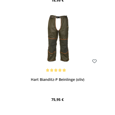
18,95 €
Bewerten
Durchschnittliche Bewertung von 5 von 5 Sternen
Hart Bianditz-P Beinlinge (oliv)
Regulärer Preis:
75,95 €