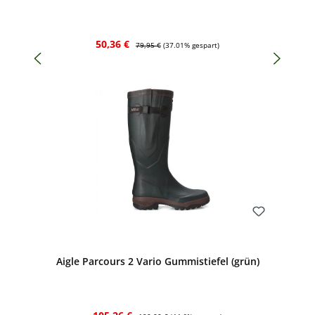
Verkaufspreis:
Regulärer Preis:
50,36 €
79,95 €
(37.01% gespart)
Bewerten
Aigle Parcours 2 Vario Gummistiefel (grün)
Verkaufspreis:
Regulärer Preis: