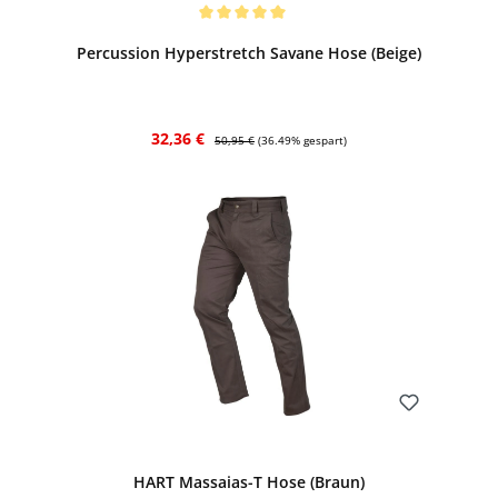
Bewerten
Durchschnittliche Bewertung von 5 von 5 Sternen
Percussion Hyperstretch Savane Hose (Beige)
Verkaufspreis:
Regulärer Preis:
32,36 €
50,95 €
(36.49% gespart)
Bewerten
HART Massaias-T Hose (Braun)