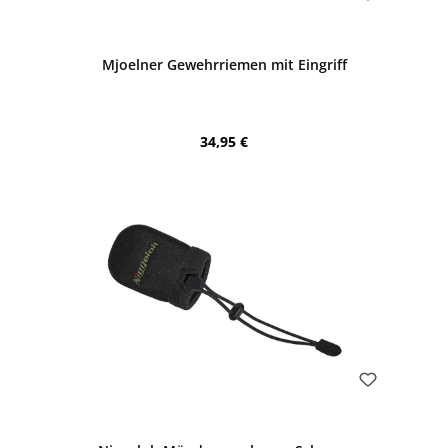
Bewerten
Mjoelner Gewehrriemen mit Eingriff
Regulärer Preis:
34,95 €
Bewerten