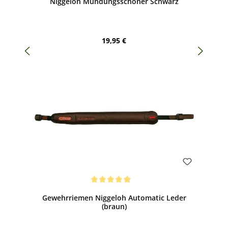
Niggeloh Mündungsschoner Schwarz
Regulärer Preis:
19,95 €
Bewerten
Durchschnittliche Bewertung von 5 von 5 Sternen
Gewehrriemen Niggeloh Automatic Leder
(braun)