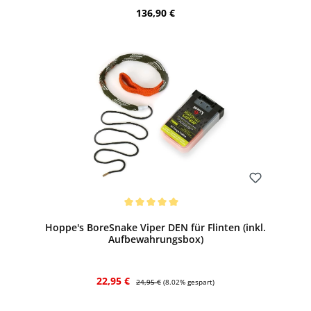
Regulärer Preis:
136,90 €
Bewerten
Durchschnittliche Bewertung von 5 von 5 Sternen
Hoppe's BoreSnake Viper DEN für Flinten (inkl.
Aufbewahrungsbox)
Verkaufspreis:
Regulärer Preis:
22,95 €
24,95 €
(8.02% gespart)