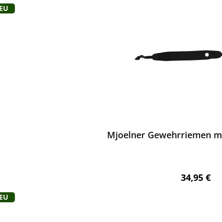
Neu
ewerten
Mjoelner Gewehrriemen m
Regulärer 
34,95 €
Neu