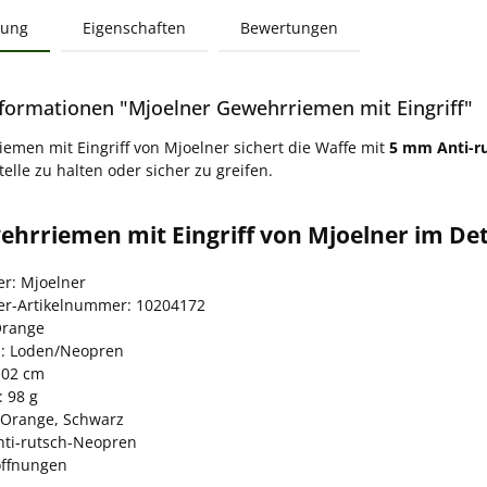
bung
Eigenschaften
Bewertungen
formationen "Mjoelner Gewehrriemen mit Eingriff"
emen mit Eingriff von Mjoelner sichert die Waffe mit
5 mm Anti-r
elle zu halten oder sicher zu greifen.
hrriemen mit Eingriff von Mjoelner im Det
er: Mjoelner
ler-Artikelnummer: 10204172
Orange
l: Loden/Neopren
102 cm
: 98 g
 Orange, Schwarz
ti-rutsch-Neopren
ffnungen