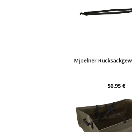
ewerten
Mjoelner Rucksackge
Regulärer 
56,95 €