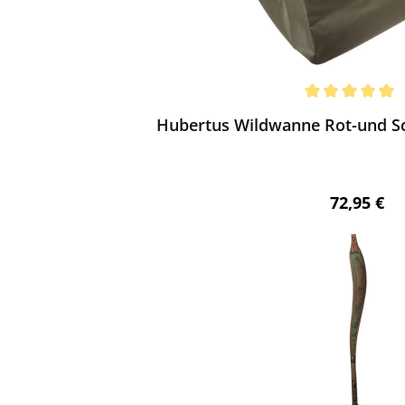
ewerten
chnittliche Bewertung von 5 von 5 Sternen
Hubertus Wildwanne Rot-und Sc
Regulärer 
72,95 €