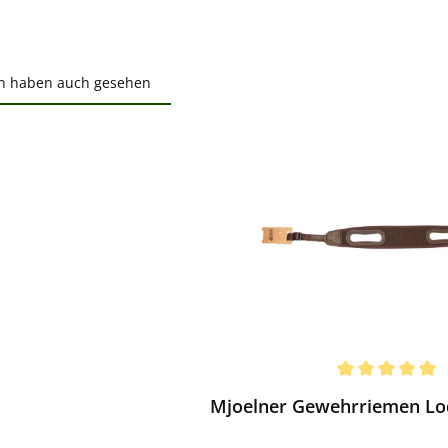
n haben auch gesehen
ktgalerie überspringen
ewerten
chnittliche Bewertung von 5 von 5 Sternen
Mjoelner Gewehrriemen Lod