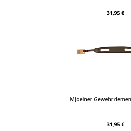
Regulärer 
31,95 €
ewerten
Mjoelner Gewehrriemen 
Regulärer 
31,95 €