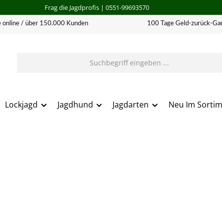
Frag die Jagdprofis
| 0551-99693570
 online / über 150.000 Kunden
100 Tage Geld-zurück-Gar
Lockjagd
Jagdhund
Jagdarten
Neu Im Sorti
erie überspringen