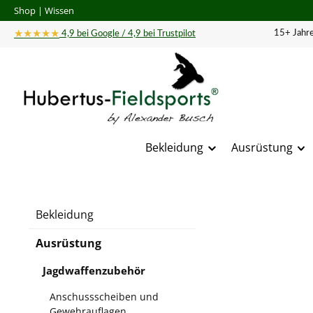
Shop
|
Wissen
 Hauptinhalt springen
Zur Suche springen
Zur Hauptnavigation springen
★★★★★
15+ Jahre
4,9 bei Google / 4,9 bei Trustpilot
Bekleidung
Ausrüstung
Bildergal
Bekleidung
Ausrüstung
Jagdwaffenzubehör
Anschussscheiben und
Gewehrauflagen