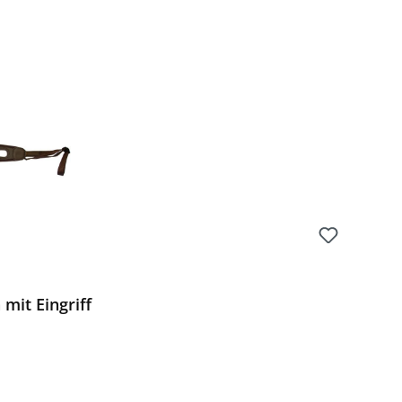
Preis:
mit Eingriff
Preis: