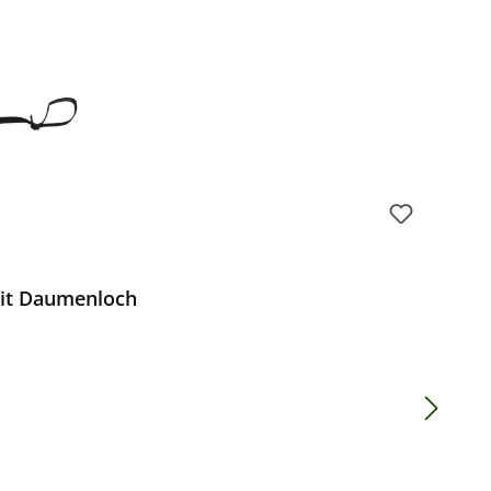
it Daumenloch
Preis: