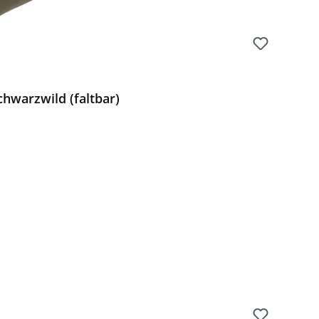
hwarzwild (faltbar)
Preis: