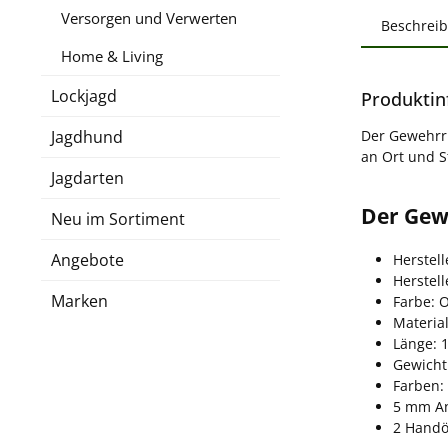
Versorgen und Verwerten
Beschrei
Home & Living
Lockjagd
Produktin
Jagdhund
Der Gewehrri
an Ort und St
Jagdarten
Der Gewe
Neu im Sortiment
Angebote
Herstell
Herstel
Marken
Farbe: 
Materia
Länge: 
Gewicht
Farben:
5 mm An
2 Handö