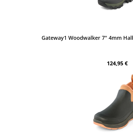
ewerten
Gateway1 Woodwalker 7" 4mm Halb-
Regulärer 
124,95 €