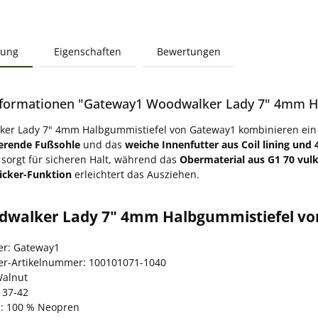
bung
Eigenschaften
Bewertungen
formationen "Gateway1 Woodwalker Lady 7" 4mm Ha
ker Lady 7" 4mm Halbgummistiefel von Gateway1 kombinieren ei
erende Fußsohle
und das
weiche Innenfutter aus Coil lining un
sorgt für sicheren Halt, während das
Obermaterial aus G1 70 vul
icker-Funktion
erleichtert das Ausziehen.
dwalker Lady 7" 4mm Halbgummistiefel vo
ler: Gateway1
ler-Artikelnummer: 100101071-1040
Walnut
 37-42
l: 100 % Neopren