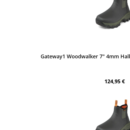
ewerten
Gateway1 Woodwalker 7" 4mm Halb-
Regulärer 
124,95 €