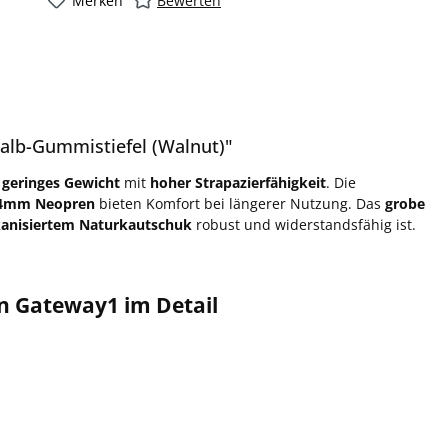
Merken
Bewerten
lb-Gummistiefel (Walnut)"
n
geringes Gewicht
mit
hoher Strapazierfähigkeit
. Die
d 4mm Neopren
bieten Komfort bei längerer Nutzung. Das
grobe
kanisiertem Naturkautschuk
robust und widerstandsfähig ist.
n Gateway1 im Detail