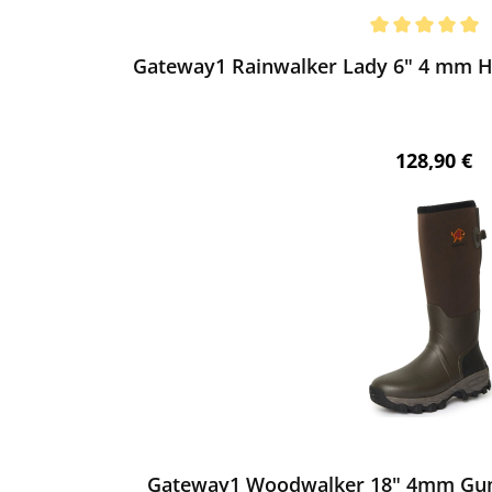
ewerten
chnittliche Bewertung von 5 von 5 Sternen
Gateway1 Rainwalker Lady 6" 4 mm Ha
Regulärer 
128,90 €
ewerten
Gateway1 Woodwalker 18" 4mm Gum