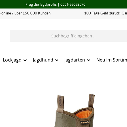
Frag die Jagdprofis
| 0551-99693570
 online / über 150.000 Kunden
100 Tage Geld-zurück-Gar
Lockjagd
Jagdhund
Jagdarten
Neu Im Sorti
erie überspringen