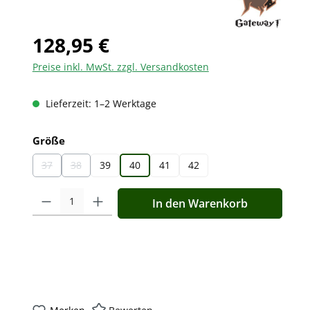
128,95 €
Preise inkl. MwSt. zzgl. Versandkosten
Lieferzeit: 1–2 Werktage
auswählen
Größe
37
38
39
40
41
42
(Diese Option ist zurzeit nicht verfügbar.)
(Diese Option ist zurzeit nicht verfügbar.)
Produkt Anzahl: Gib den gewünschten Wert ein oder benutz
In den Warenkorb