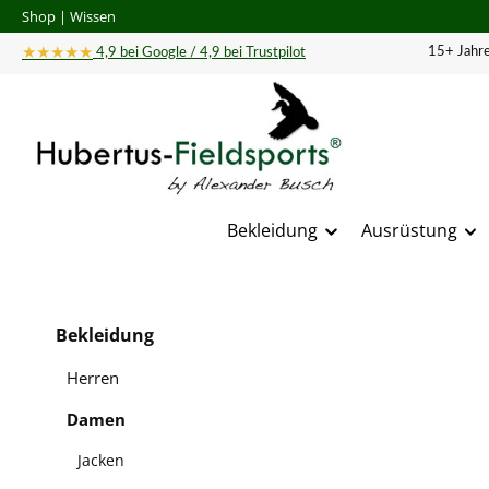
Shop
|
Wissen
 Hauptinhalt springen
Zur Suche springen
Zur Hauptnavigation springen
★★★★★
15+ Jahre
4,9 bei Google / 4,9 bei Trustpilot
Bekleidung
Ausrüstung
Bildergal
Bekleidung
Herren
Damen
Jacken