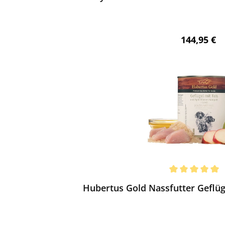
Regulärer 
144,95 €
ewerten
chnittliche Bewertung von 5 von 5 Sternen
Hubertus Gold Nassfutter Geflüge