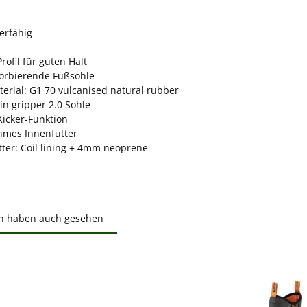
erfähig
rofil für guten Halt
orbierende Fußsohle
erial: G1 70 vulcanised natural rubber
ain gripper 2.0 Sohle
Kicker-Funktion
mes Innenfutter
tter: Coil lining + 4mm neoprene
n haben auch gesehen
ktgalerie überspringen