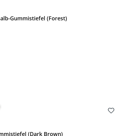
lb-Gummistiefel (Forest)
Preis:
mistiefel (Dark Brown)