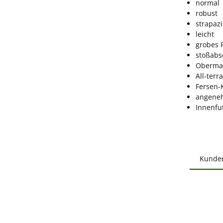
normal
robust
strapazi
leicht
grobes P
stoßabs
Obermat
All-terr
Fersen-
angeneh
Innenfu
Kunde
Produ