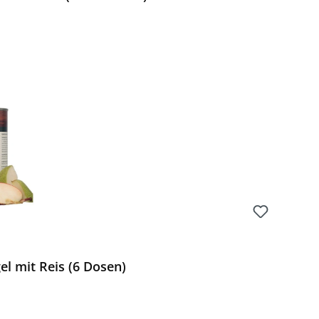
Preis:
l mit Reis (6 Dosen)