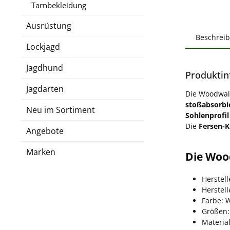
Tarnbekleidung
Ausrüstung
Beschrei
Lockjagd
Jagdhund
Produktin
Jagdarten
Die Woodwal
stoßabsorbi
Neu im Sortiment
Sohlenprofil
Die
Fersen-K
Angebote
Marken
Die Woo
Herstel
Herstel
Farbe: 
Größen:
Materia