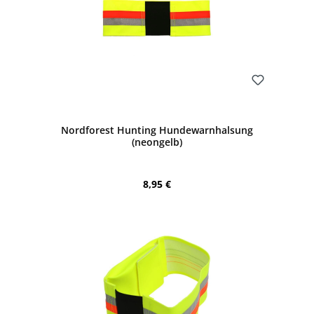
Bewerten
Nordforest Hunting Hundewarnhalsung
(neongelb)
Regulärer Preis:
8,95 €