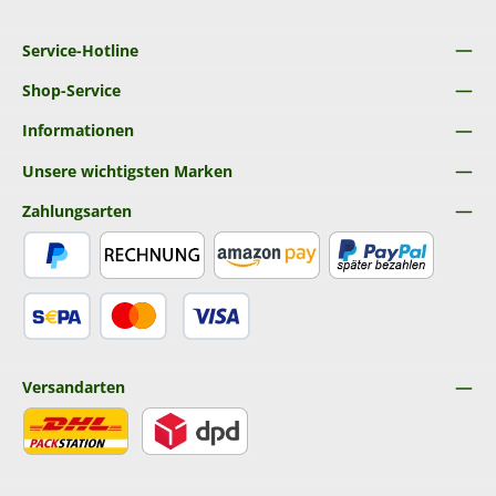
Service-Hotline
Shop-Service
Informationen
Unsere wichtigsten Marken
Zahlungsarten
PayPal
Rechnung
Amazon Pay
Später Bezahlen
SEPA Lastschrift
Kredit- oder Debitkarte
Versandarten
DHL
DPD