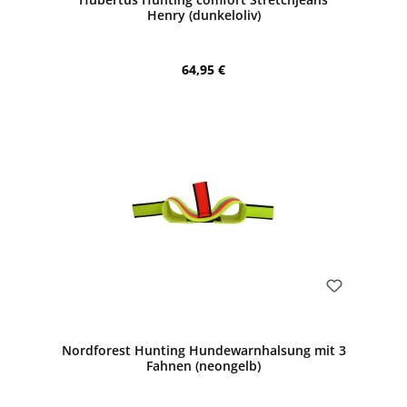
Henry (dunkeloliv)
Regulärer Preis:
64,95 €
Bewerten
Nordforest Hunting Hundewarnhalsung mit 3
Fahnen (neongelb)