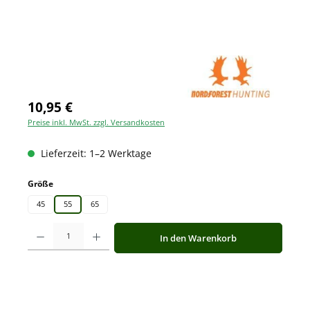
10,95 €
Preise inkl. MwSt. zzgl. Versandkosten
Lieferzeit: 1–2 Werktage
auswählen
Größe
45
55
65
Produkt Anzahl: Gib den gewünschten Wert ein oder benutze die Schaltfläche
In den Warenkorb