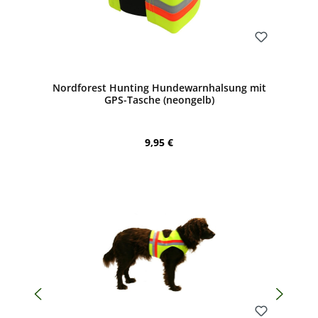
Bewerten
Nordforest Hunting Hundewarnhalsung mit
GPS-Tasche (neongelb)
Regulärer Preis:
9,95 €