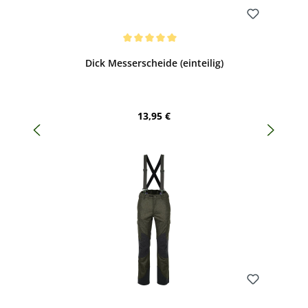
Bewerten
Durchschnittliche Bewertung von 5 von 5 Sternen
Dick Messerscheide (einteilig)
Regulärer Preis:
13,95 €
Bewerten