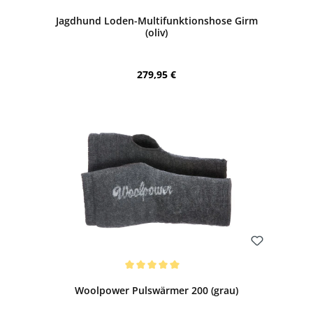
Jagdhund Loden-Multifunktionshose Girm
(oliv)
Regulärer Preis:
279,95 €
Bewerten
Durchschnittliche Bewertung von 5 von 5 Sternen
Woolpower Pulswärmer 200 (grau)