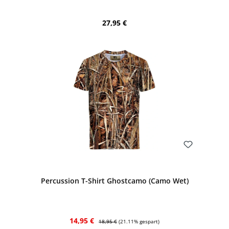
Regulärer Preis:
27,95 €
Bewerten
Percussion T-Shirt Ghostcamo (Camo Wet)
Verkaufspreis:
Regulärer Preis:
14,95 €
18,95 €
(21.11% gespart)