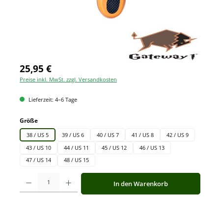
25,95 €
Preise inkl. MwSt. zzgl. Versandkosten
Lieferzeit: 4–6 Tage
auswählen
Größe
38 / US 5
39 / US 6
40 / US 7
41 / US 8
42 / US 9
43 / US 10
44 / US 11
45 / US 12
46 / US 13
47 / US 14
48 / US 15
Produkt Anzahl: Gib den gewünschten Wert ein oder benutze die Schaltfläche
In den Warenkorb