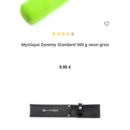
Bewerten
Durchschnittliche Bewertung von 4.13 von 5 Sternen
Mystique Dummy Standard 500 g neon grün
Regulärer Preis:
9,95 €