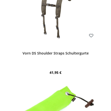
Bewerten
Vorn DS Shoulder Straps Schultergurte
Regulärer Preis:
41,95 €