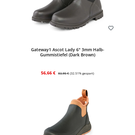
Bewerten
Gateway1 Ascot Lady 6" 3mm Halb-
Gummistiefel (Dark Brown)
Verkaufspreis:
Regulärer Preis:
56,66 €
83,95 €
(32.51% gespart)