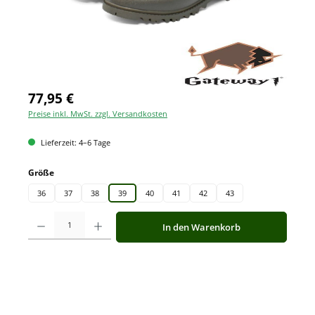
77,95 €
Preise inkl. MwSt. zzgl. Versandkosten
Lieferzeit: 4–6 Tage
auswählen
Größe
36
37
38
39
40
41
42
43
Produkt Anzahl: Gib den gewünschten Wert ein oder benutze die Schaltfläche
In den Warenkorb