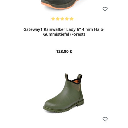
Bewerten
Durchschnittliche Bewertung von 5 von 5 Sternen
Gateway1 Rainwalker Lady 6" 4 mm Halb-
Gummistiefel (Forest)
Regulärer Preis:
128,90 €
Bewerten