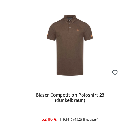
Bewerten
Blaser Competition Poloshirt 23
(dunkelbraun)
Verkaufspreis:
Regulärer Preis:
62,06 €
119,95 €
(48.26% gespart)