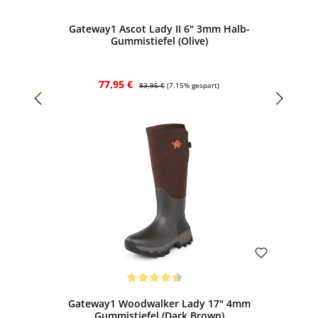
Gateway1 Ascot Lady II 6" 3mm Halb-
Gummistiefel (Olive)
Verkaufspreis:
Regulärer Preis:
77,95 €
83,95 €
(7.15% gespart)
Bewerten
Durchschnittliche Bewertung von 4.6 von 5 Sternen
Gateway1 Woodwalker Lady 17" 4mm
Gummistiefel (Dark Brown)