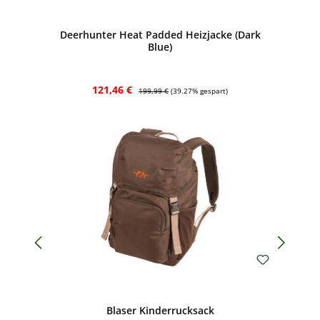
Bewerten
Deerhunter Heat Padded Heizjacke (Dark
Blue)
Verkaufspreis:
Regulärer Preis:
121,46 €
199,99 €
(39.27% gespart)
Bewerten
Blaser Kinderrucksack