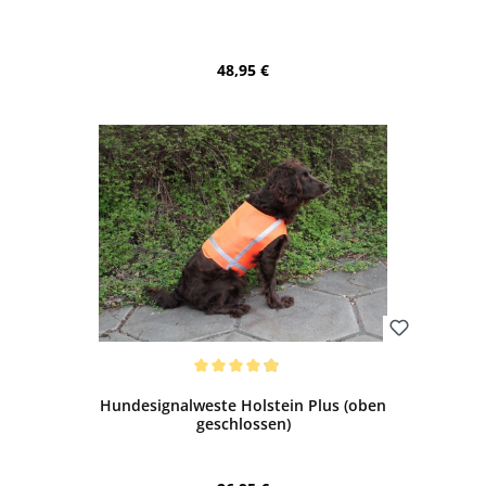
Regulärer Preis:
48,95 €
Bewerten
Durchschnittliche Bewertung von 4.88 von 5 Sternen
Hundesignalweste Holstein Plus (oben
geschlossen)