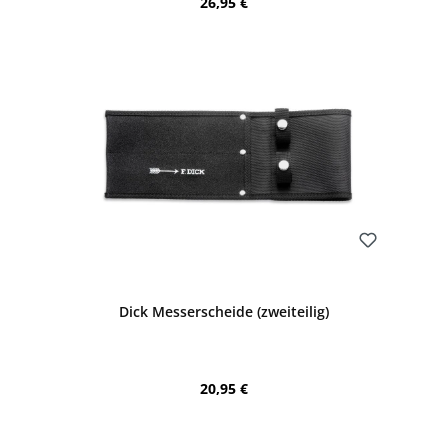
Regulärer Preis:
26,95 €
Bewerten
Dick Messerscheide (zweiteilig)
Regulärer Preis:
20,95 €