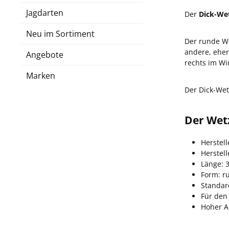
Jagdarten
Der
Dick-We
Neu im Sortiment
Der runde We
andere, eher
Angebote
rechts im Wi
Marken
Der Dick-Wet
Der Wet
Herstell
Herstel
Länge: 
Form: r
Standar
Für den
Hoher A