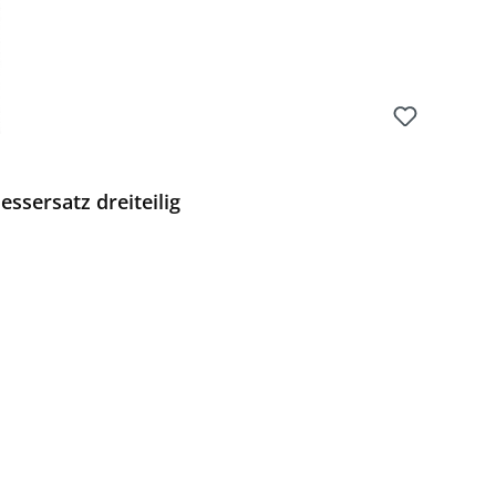
ssersatz dreiteilig
Preis: