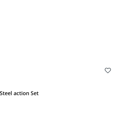
Preis:
teel action Set
Preis: