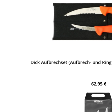
ewerten
Dick Aufbrechset (Aufbrech- und Rin
Regulärer 
62,95 €