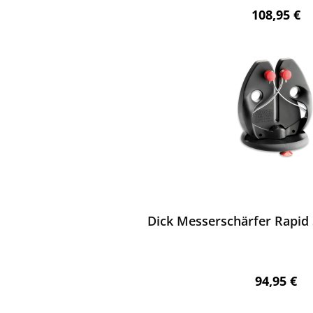
Regulärer 
108,95 €
ewerten
Dick Messerschärfer Rapid S
Regulärer 
94,95 €