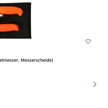
gelmesser, Messerscheide)
Preis: