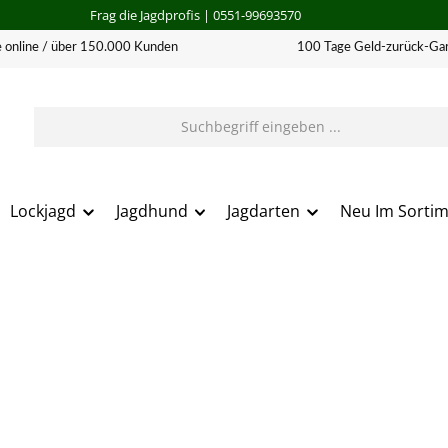
Frag die Jagdprofis
| 0551-99693570
 online / über 150.000 Kunden
100 Tage Geld-zurück-Gar
Lockjagd
Jagdhund
Jagdarten
Neu Im Sorti
erie überspringen