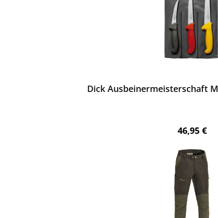
ewerten
Dick Ausbeinermeisterschaft Me
Regulärer 
46,95 €