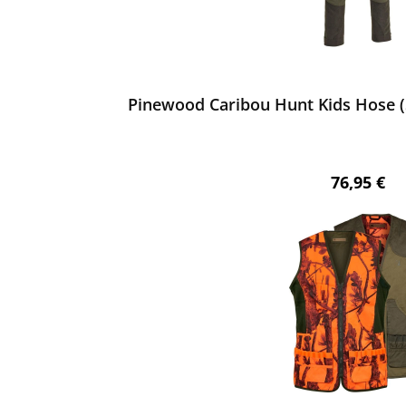
ewerten
Pinewood Caribou Hunt Kids Hose (
Regulärer 
76,95 €