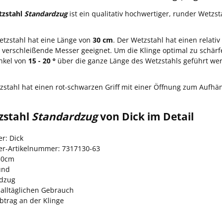
tzstahl
Standardzug
ist ein qualitativ hochwertiger, runder Wetzs
tzstahl hat eine Länge von
30 cm
. Der Wetzstahl hat einen relativ
 verschleißende Messer geeignet. Um die Klinge optimal zu schärfe
nkel von
15 - 20 °
über die ganze Länge des Wetzstahls geführt we
zstahl hat einen rot-schwarzen Griff mit einer Öffnung zum Aufhä
zstahl
Standardzug
von Dick im Detail
er: Dick
ler-Artikelnummer: 7317130-63
30cm
und
dzug
 alltäglichen Gebrauch
btrag an der Klinge