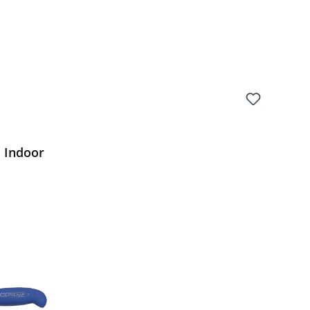
d Indoor
Preis: