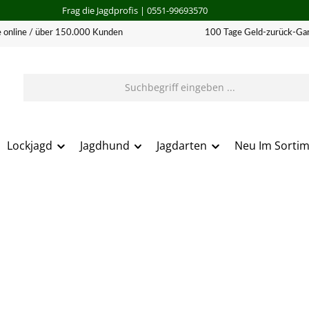
Frag die Jagdprofis
| 0551-99693570
 online / über 150.000 Kunden
100 Tage Geld-zurück-Gar
Lockjagd
Jagdhund
Jagdarten
Neu Im Sorti
erie überspringen