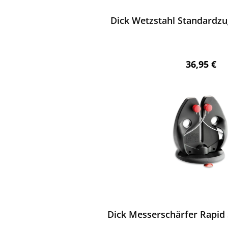
Dick Wetzstahl Standardzug
Regulärer 
36,95 €
ewerten
Dick Messerschärfer Rapid S