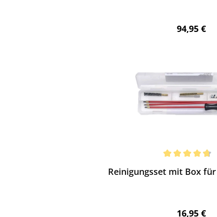
Regulärer 
94,95 €
ewerten
chnittliche Bewertung von 4.67 von 5 Sternen
Reinigungsset mit Box fü
Regulärer 
16,95 €