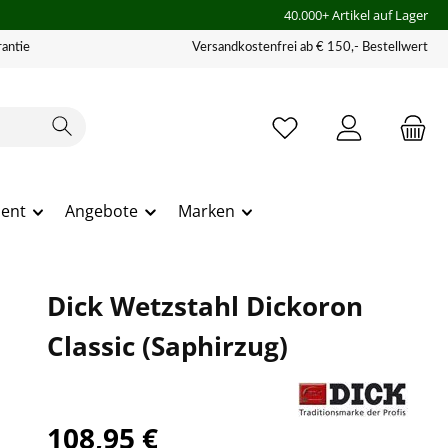
40.000+ Artikel auf Lager
antie
Versandkostenfrei ab € 150,- Bestellwert
ment
Angebote
Marken
Dick Wetzstahl Dickoron
Classic (Saphirzug)
108,95 €