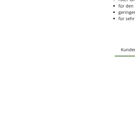
für den
geringe
für seh
Kunde
Produ
B