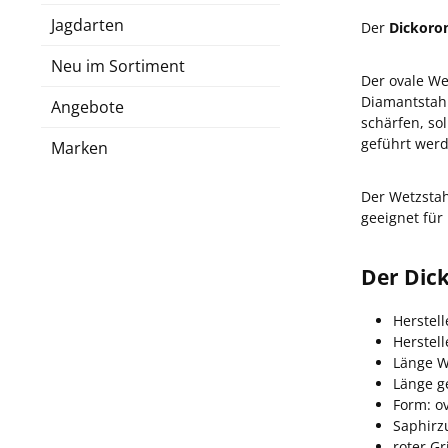
Jagdarten
Der
Dickoro
Neu im Sortiment
Der ovale We
Diamantstah
Angebote
schärfen, so
geführt wer
Marken
Der Wetzstah
geeignet für
Der Dick
Herstell
Herstel
Länge W
Länge g
Form: o
Saphirz
roter Gr