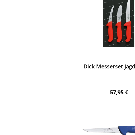
ewerten
Dick Messerset Jag
Regulärer 
57,95 €