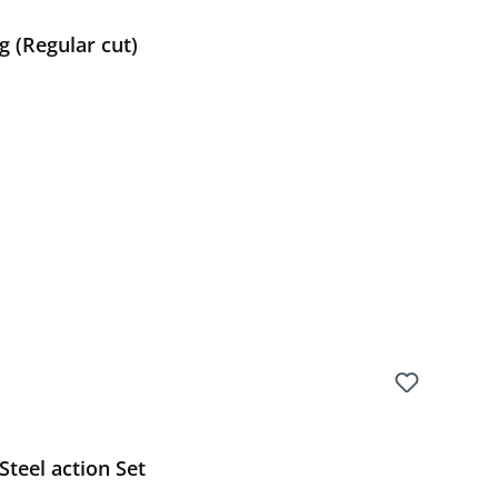
 (Regular cut)
Preis:
teel action Set