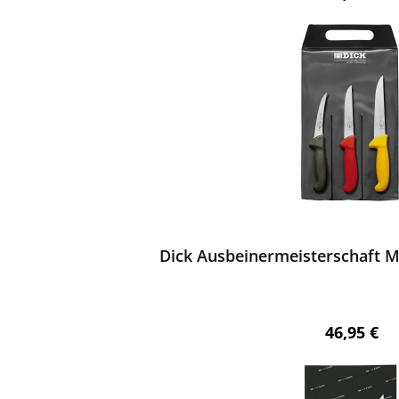
ewerten
Dick Ausbeinermeisterschaft Me
Regulärer 
46,95 €