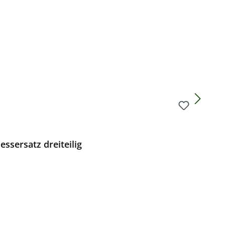
ssersatz dreiteilig
Preis: