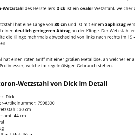
n-Wetzstahl
des Herstellers
Dick
ist ein
ovaler
Wetzstahl, welcher 
tzstahl hat eine Länge von
30 cm
und ist mit einem
Saphirzug
vers
l einen
deutlich geringeren Abtrag
an der Klinge. Der Wetzstahl e
llte die Klinge mehrmals abwechselnd von links nach rechts im 15 
den.
l hat einen roten Griff mit einer großen Metallöse, an welcher er
 Profimesser, welche im regelmäßigen Gebrauch stehen.
oron-Wetzstahl von Dick im Detail
er: Dick
ler-Artikelnummer: 7598330
etzstahl: 30 cm
esamt: 44 cm
val
ug
iff mit Metallöse