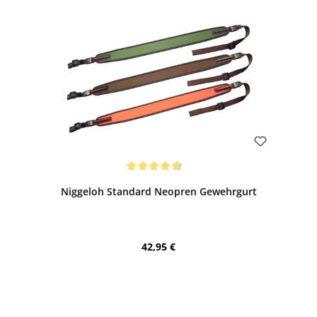
Bewerten
Durchschnittliche Bewertung von 4.75 von 5 Sternen
Niggeloh Standard Neopren Gewehrgurt
Regulärer Preis:
42,95 €