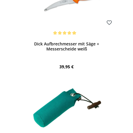
Bewerten
Durchschnittliche Bewertung von 5 von 5 Sternen
Dick Aufbrechmesser mit Säge +
Messerscheide weiß
Regulärer Preis:
39,95 €