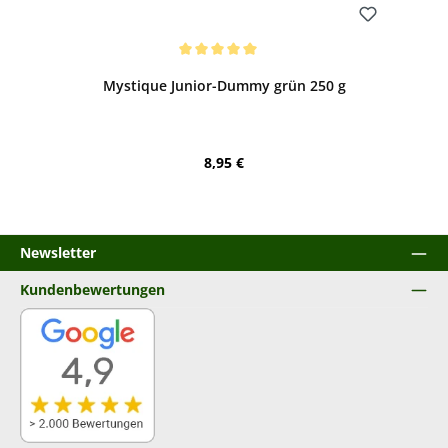
Bewerten
Durchschnittliche Bewertung von 5 von 5 Sternen
Mystique Junior-Dummy grün 250 g
Regulärer Preis:
8,95 €
Newsletter
Kundenbewertungen