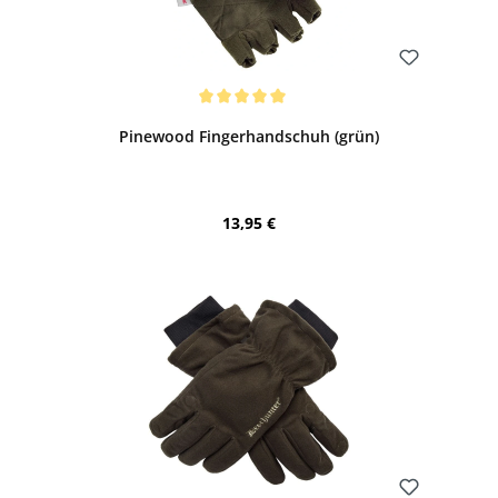
Bewerten
Durchschnittliche Bewertung von 5 von 5 Sternen
Pinewood Fingerhandschuh (grün)
Regulärer Preis:
13,95 €