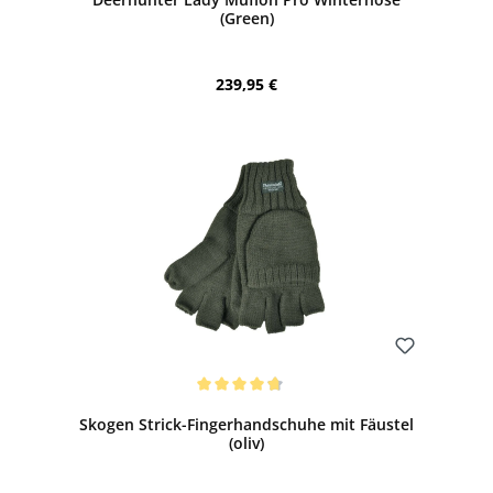
(Green)
Regulärer Preis:
239,95 €
Bewerten
Durchschnittliche Bewertung von 4.75 von 5 Sternen
Skogen Strick-Fingerhandschuhe mit Fäustel
(oliv)