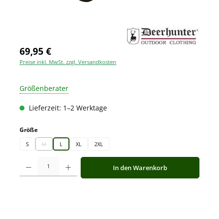
69,95 €
Preise inkl. MwSt. zzgl. Versandkosten
Größenberater
Lieferzeit: 1–2 Werktage
auswählen
Größe
S
M
L
XL
2XL
(Diese Option ist zurzeit nicht verfügbar.)
Produkt Anzahl: Gib den gewünschten Wert ein oder benutze die Schaltfläche
In den Warenkorb