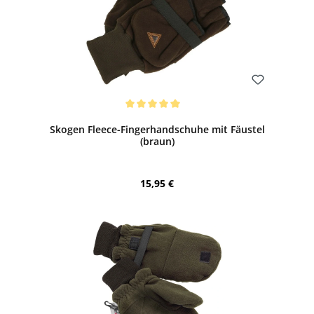
Bewerten
Durchschnittliche Bewertung von 5 von 5 Sternen
Skogen Fleece-Fingerhandschuhe mit Fäustel
(braun)
Regulärer Preis:
15,95 €