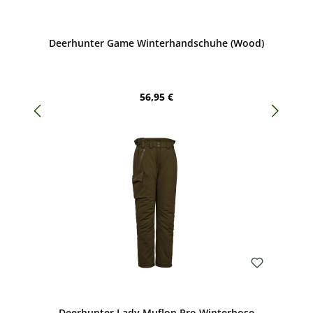
Bewerten
Deerhunter Game Winterhandschuhe (Wood)
Regulärer Preis:
56,95 €
Bewerten
Deerhunter Lady Muflon Pro Winterhose