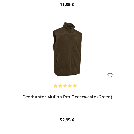
Regulärer Preis:
11,95 €
Bewerten
Durchschnittliche Bewertung von 5 von 5 Sternen
Deerhunter Muflon Pro Fleeceweste (Green)
Regulärer Preis:
52,95 €