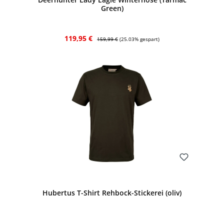
Green)
Verkaufspreis:
Regulärer Preis:
119,95 €
159,99 €
(25.03% gespart)
Bewerten
Hubertus T-Shirt Rehbock-Stickerei (oliv)