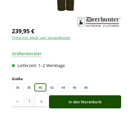
239,95 €
Preise inkl. MwSt. zzgl. Versandkosten
Größenberater
Lieferzeit: 1–2 Werktage
auswählen
Größe
36
38
40
42
44
46
48
Produkt Anzahl: Gib den gewünschten Wert ein oder benutze die Schaltfläche
In den Warenkorb