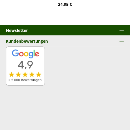
Regulärer Preis:
24,95 €
Newsletter
Kundenbewertungen