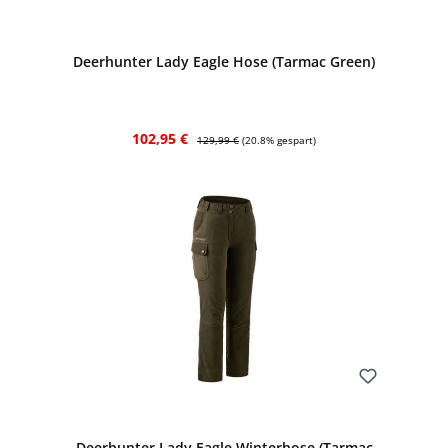
Bewerten
Deerhunter Lady Eagle Hose (Tarmac Green)
Verkaufspreis:
Regulärer Preis:
102,95 €
129,99 €
(20.8% gespart)
Bewerten
Deerhunter Lady Eagle Winterhose (Tarmac