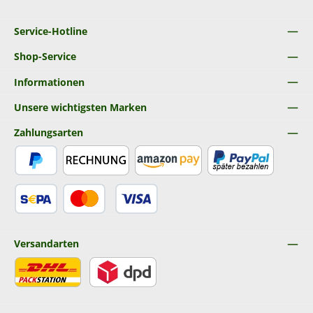
Service-Hotline
Shop-Service
Informationen
Unsere wichtigsten Marken
Zahlungsarten
PayPal
Rechnung
Amazon Pay
Später Bezahlen
SEPA Lastschrift
Kredit- oder Debitkarte
Versandarten
DHL
DPD