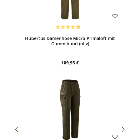
Bewerten
Durchschnittliche Bewertung von 4.79 von 5 Sternen
Hubertus Damenhose Micro Primaloft mit
Gummibund (oliv)
Regulärer Preis:
109,95 €