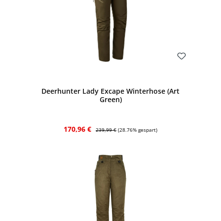
Bewerten
Deerhunter Lady Excape Winterhose (Art
Green)
Verkaufspreis:
Regulärer Preis:
170,96 €
239,99 €
(28.76% gespart)