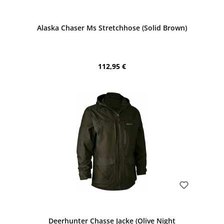
Bewerten
Alaska Chaser Ms Stretchhose (Solid Brown)
Regulärer Preis:
112,95 €
Bewerten
Deerhunter Chasse Jacke (Olive Night