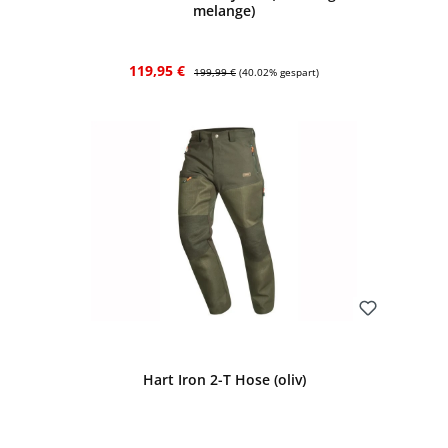
melange)
Verkaufspreis:
Regulärer Preis:
119,95 €
199,99 €
(40.02% gespart)
Bewerten
Hart Iron 2-T Hose (oliv)