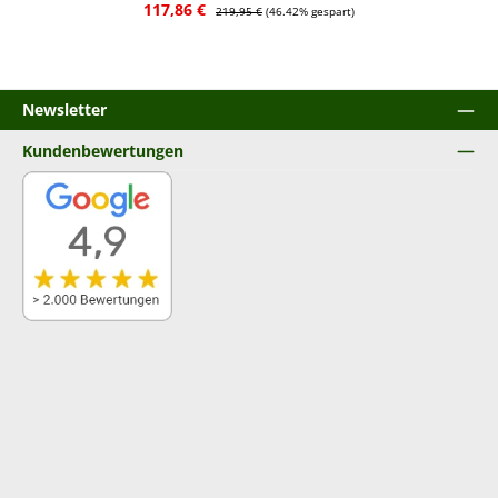
Verkaufspreis:
Regulärer Preis:
117,86 €
219,95 €
(46.42% gespart)
Newsletter
Kundenbewertungen