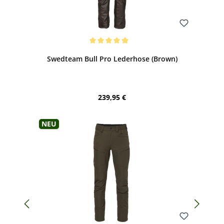
Bewerten
Durchschnittliche Bewertung von 5 von 5 Sternen
Swedteam Bull Pro Lederhose (Brown)
Regulärer Preis:
239,95 €
Neu