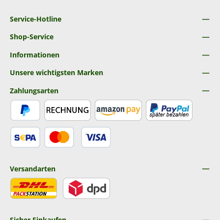
Service-Hotline
Shop-Service
Informationen
Unsere wichtigsten Marken
Zahlungsarten
PayPal
Rechnung
Amazon Pay
Später Bezahlen
SEPA Lastschrift
Kredit- oder Debitkarte
Versandarten
DHL
DPD
Sicher Einkaufen