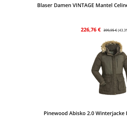
Blaser Damen VINTAGE Mantel Celin
Verkaufspreis:
Regulärer Preis
226,76 €
399,95 €
(43.3
ewerten
Pinewood Abisko 2.0 Winterjacke