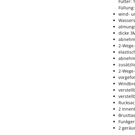
Futter: 
Füllung:
wind- u
Wassers
atmungs
dicke 3M
abnehm
2-Wege-
elastis
abnehmb
zusätzl
2-Wege-
vorgefo
Windbre
verstel
verstel
Rucksack
2 Innen
Brustta
Funkger
2 geräu