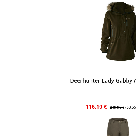
ewerten
Deerhunter Lady Gabby A
Verkaufspreis:
Regulärer Preis
116,10 €
249,99 €
(53.5