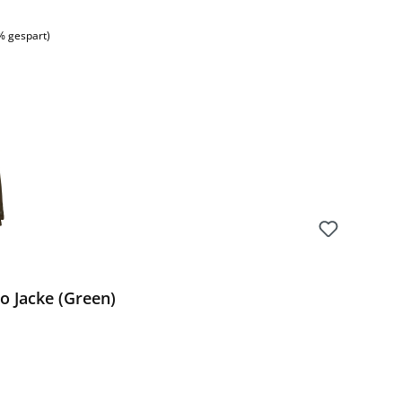
:
% gespart)
o Jacke (Green)
Preis: