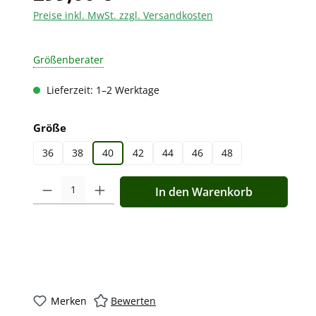
Preise inkl. MwSt. zzgl. Versandkosten
Größenberater
Lieferzeit: 1–2 Werktage
auswählen
Größe
36
38
40
42
44
46
48
Produkt Anzahl: Gib den gewünschten Wert ein oder benutz
In den Warenkorb
Merken
Bewerten