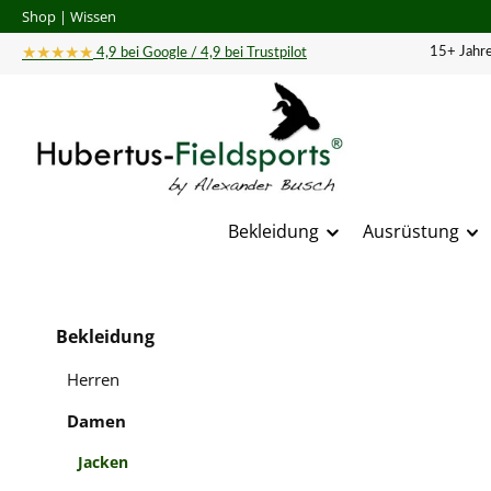
Shop
|
Wissen
 Hauptinhalt springen
Zur Suche springen
Zur Hauptnavigation springen
★★★★★
15+ Jahre
4,9 bei Google / 4,9 bei Trustpilot
Bekleidung
Ausrüstung
Bildergal
Bekleidung
Herren
Damen
Jacken