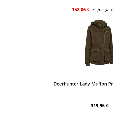
Verkaufspreis:
Regulärer Preis
152,06 €
299,95 €
(49.3
ewerten
Deerhunter Lady Muflon Pr
Regulärer 
319,95 €