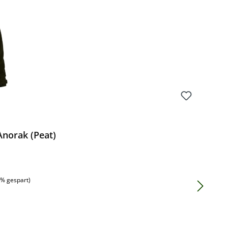
norak (Peat)
:
6% gespart)