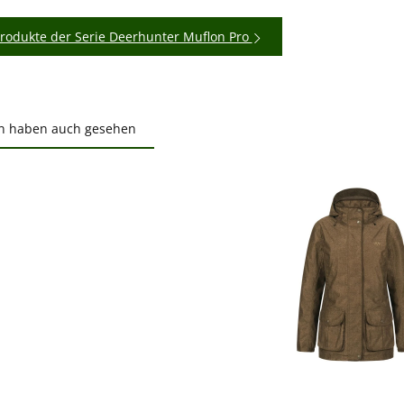
rodukte der Serie Deerhunter Muflon Pro
n haben auch gesehen
ktgalerie überspringen
ewerten