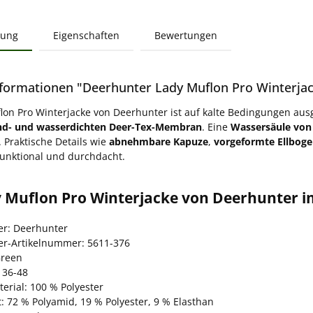
bung
Eigenschaften
Bewertungen
formationen "Deerhunter Lady Muflon Pro Winterjac
lon Pro Winterjacke von Deerhunter ist auf kalte Bedingungen au
nd- und wasserdichten Deer-Tex-Membran
. Eine
Wassersäule von
 Praktische Details wie
abnehmbare Kapuze
,
vorgeformte Ellbog
unktional und durchdacht.
y Muflon Pro Winterjacke von Deerhunter i
ler: Deerhunter
ler-Artikelnummer: 5611-376
Green
 36-48
erial: 100 % Polyester
: 72 % Polyamid, 19 % Polyester, 9 % Elasthan