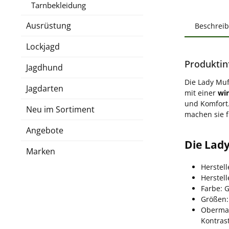
Tarnbekleidung
Ausrüstung
Beschrei
Lockjagd
Produktin
Jagdhund
Die Lady Muf
Jagdarten
mit einer
wi
und Komfort.
Neu im Sortiment
machen sie f
Angebote
Die Lad
Marken
Herstel
Herstel
Farbe: 
Größen:
Obermat
Kontrast