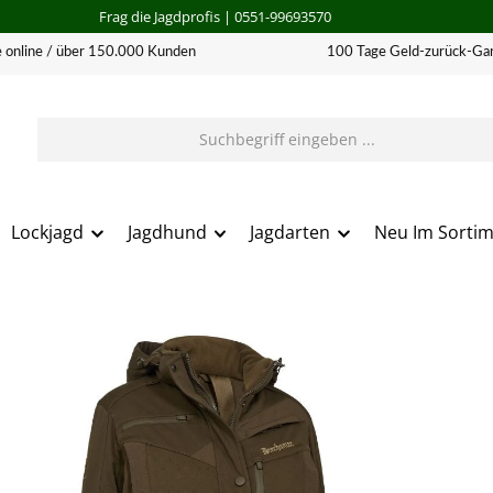
Frag die Jagdprofis
| 0551-99693570
 online / über 150.000 Kunden
100 Tage Geld-zurück-Gar
Lockjagd
Jagdhund
Jagdarten
Neu Im Sorti
erie überspringen