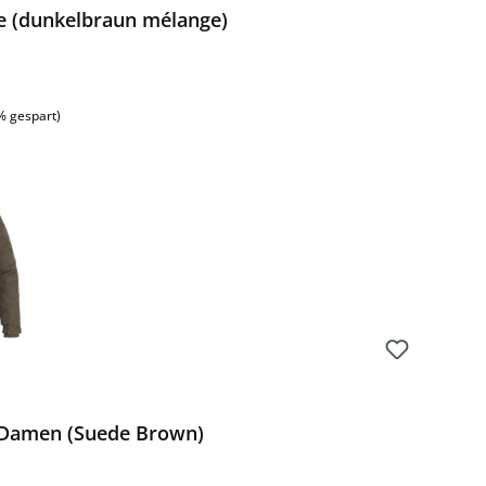
e (dunkelbraun mélange)
:
% gespart)
 Damen (Suede Brown)