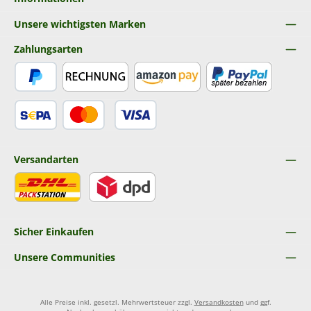
Unsere wichtigsten Marken
Zahlungsarten
PayPal
Rechnung
Amazon Pay
Später Bezahlen
SEPA Lastschrift
Kredit- oder Debitkarte
Versandarten
DHL
DPD
Sicher Einkaufen
Unsere Communities
Alle Preise inkl. gesetzl. Mehrwertsteuer zzgl.
Versandkosten
und ggf.