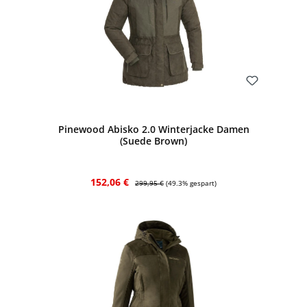
Bewerten
Pinewood Abisko 2.0 Winterjacke Damen
(Suede Brown)
Verkaufspreis:
Regulärer Preis:
152,06 €
299,95 €
(49.3% gespart)