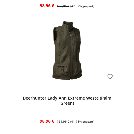
Verkaufspreis:
Regulärer Preis:
98,96 €
186,95 €
(47.07% gespart)
Bewerten
Deerhunter Lady Ann Extreme Weste (Palm
Green)
Verkaufspreis:
Regulärer Preis:
98,96 €
169,99 €
(41.78% gespart)