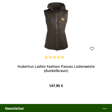
Bewerten
Durchschnittliche Bewertung von 5 von 5 Sternen
Hubertus Ladies Fashion Passau Lodenweste
(dunkelbraun)
Regulärer Preis:
147,95 €
Newsletter