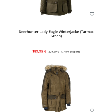
Bewerten
Deerhunter Lady Eagle Winterjacke (Tarmac
Green)
Verkaufspreis:
Regulärer Preis:
189,95 €
229,99 €
(17.41% gespart)