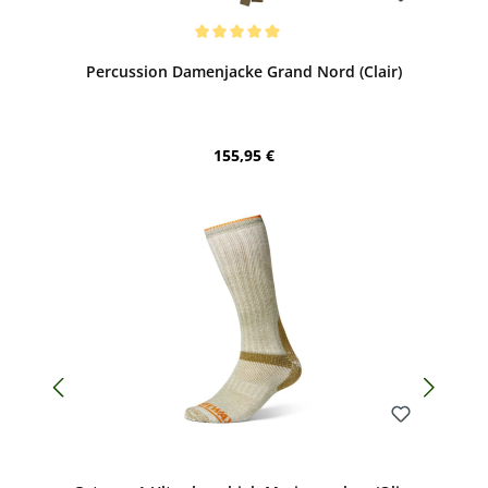
Bewerten
Durchschnittliche Bewertung von 5 von 5 Sternen
Percussion Damenjacke Grand Nord (Clair)
Regulärer Preis:
155,95 €
Bewerten