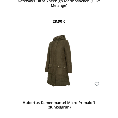
Gateway1 Ultra kneehigh Merinosocken (Olive
Melange)
Regulärer Preis:
28,90 €
Bewerten
Hubertus Damenmantel Micro Primaloft
(dunkelgrün)