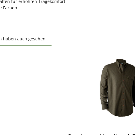
alten für erhöhten Tragekomfort
he Farben
n haben auch gesehen
ktgalerie überspringen
ewerten