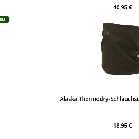
Regulärer 
40,95 €
Neu
ewerten
Alaska Thermodry-Schlauchsc
Regulärer 
18,95 €