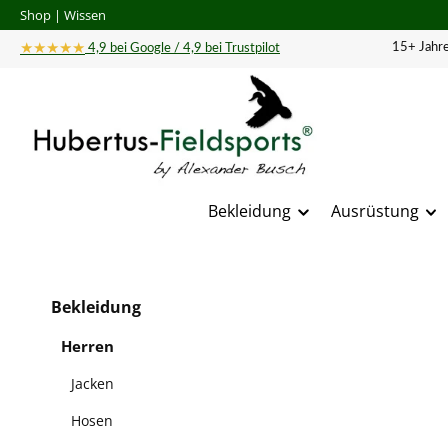
Shop
|
Wissen
 Hauptinhalt springen
Zur Suche springen
Zur Hauptnavigation springen
★★★★★
15+ Jahre
4,9 bei Google / 4,9 bei Trustpilot
Bekleidung
Ausrüstung
Bildergal
Bekleidung
Herren
Jacken
Hosen