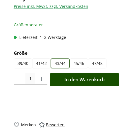
Preise inkl. MwSt. zzgl. Versandkosten
Größenberater
Lieferzeit: 1–2 Werktage
auswählen
Größe
39/40
41/42
43/44
45/46
47/48
Produkt Anzahl: Gib den gewünschten Wert ein oder benutz
In den Warenkorb
Merken
Bewerten