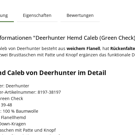
bung
Eigenschaften
Bewertungen
formationen "Deerhunter Hemd Caleb (Green Check
leb von Deerhunter besteht aus
weichem Flanell
, hat
Rückenfalt
wei Brusttaschen mit Patte und Knopf ergänzen das funktionale D
d Caleb von Deerhunter im Detail
ler: Deerhunter
ler-Artikelnummer: 8197-38197
Green Check
 39-48
l: 100 % Baumwolle
 Flanellhemd
Down-Kragen
taschen mit Patte und Knopf