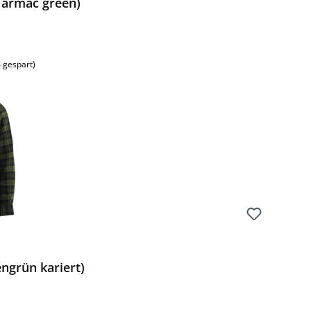
armac green)
 gespart)
ngrün kariert)