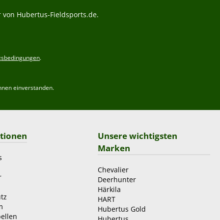
 von Hubertus-Fieldsports.de.
gsbedingungen
.
hnen einverstanden.
tionen
Unsere wichtigsten
Marken
s
Chevalier
r
Deerhunter
Härkila
tz
HART
m
Hubertus Gold
ellen
Hubertus