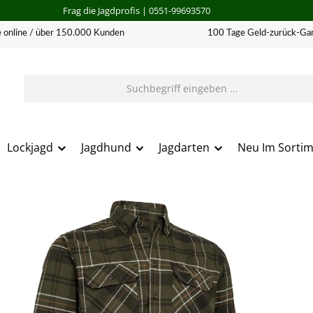
Frag die Jagdprofis
| 0551-99693570
 online / über 150.000 Kunden
100 Tage Geld-zurück-Gar
Lockjagd
Jagdhund
Jagdarten
Neu Im Sorti
erie überspringen