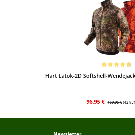
ewerten
chnittliche Bewertung von 4.7 von 5 Sternen
Hart Latok-2D Softshell-Wendejac
Verkaufspreis:
Regulärer Preis:
96,95 €
169,95 €
(42.95
Newsletter