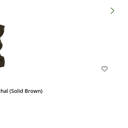
Preis:
hal (Solid Brown)
Preis: