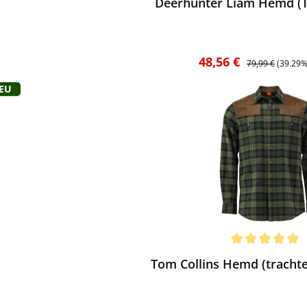
Deerhunter Liam Hemd (T
Verkaufspreis:
Regulärer Preis:
48,56 €
79,99 €
(39.29%
Neu
ewerten
chnittliche Bewertung von 5 von 5 Sternen
Tom Collins Hemd (trachte