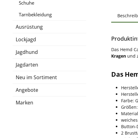
Schuhe
Tarnbekleidung
Beschrei
Ausrüstung
Produktin
Lockjagd
Das Hemd Ca
Jagdhund
Kragen
und z
Jagdarten
Das Hem
Neu im Sortiment
Herstel
Angebote
Herstel
Farbe: 
Marken
Größen:
Materia
weiches
Button-
2 Brust