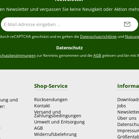
en Newsletter und verpassen Sie keine Neuigkeit oder Aktion mehr
E-
Mail-
Adresse
t durch reCAPTCHA geschützt und es gelten die
Datenschutzrichtlinie
und
Nutzun
*
Datenschutz
schutzbestimmungen
zur Kenntnis genommen und die
AGB
gelesen und bin mit i
Shop-Service
Informa
Rücksendungen
Download
zung und
Kontakt
Jobs
er:
Versand und
Newslette
Zahlungsbedingungen
Über uns
Umwelt und Entsorgung
Datenschu
AGB
r
Impressu
Widerrufsbelehrung
Größentab