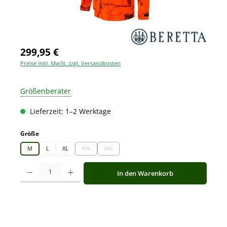
299,95 €
Preise inkl. MwSt. zzgl. Versandkosten
Größenberater
Lieferzeit: 1–2 Werktage
auswählen
Größe
M
L
XL
XXL
3XL
(Diese Option ist zurzeit nicht verfügbar.)
(Diese Option ist zurzeit nicht verfügbar.)
Produkt Anzahl: Gib den gewünschten Wert ein oder benutze die Schaltfläche
In den Warenkorb