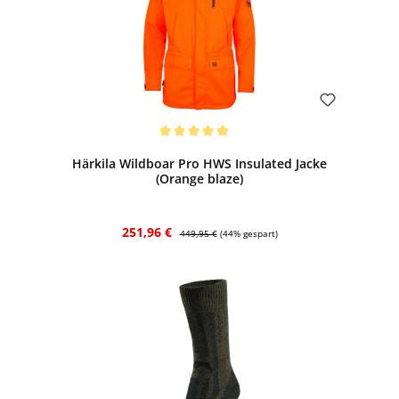
Bewerten
Durchschnittliche Bewertung von 5 von 5 Sternen
Härkila Wildboar Pro HWS Insulated Jacke
(Orange blaze)
Verkaufspreis:
Regulärer Preis:
251,96 €
449,95 €
(44% gespart)