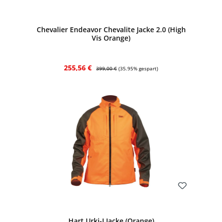
Bewerten
Chevalier Endeavor Chevalite Jacke 2.0 (High
Vis Orange)
Verkaufspreis:
Regulärer Preis:
255,56 €
399,00 €
(35.95% gespart)
Bewerten
Hart Urki-J Jacke (Orange)