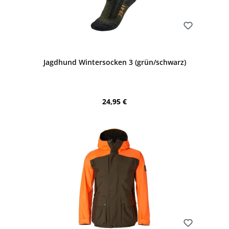
Bewerten
Jagdhund Wintersocken 3 (grün/schwarz)
Regulärer Preis:
24,95 €