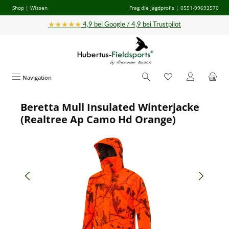
Shop
|
Wissen
Frag die Jagdprofis
| 0551-99693570
Zum Hauptinhalt springen
★★★★★
4,9 bei Google / 4,9 bei Trustpilot
Navigation
Beretta Mull Insulated Winterjacke
Bildergalerie überspringen
(Realtree Ap Camo Hd Orange)