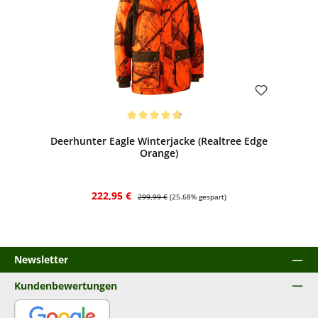
Bewerten
Durchschnittliche Bewertung von 4.67 von 5 Sternen
Deerhunter Eagle Winterjacke (Realtree Edge
Orange)
Verkaufspreis:
Regulärer Preis:
222,95 €
299,99 €
(25.68% gespart)
Newsletter
Kundenbewertungen