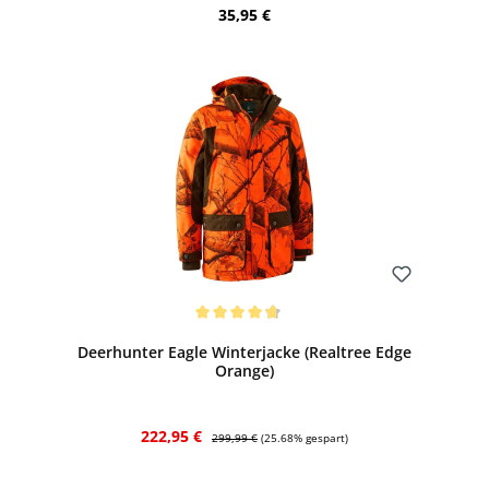
Regulärer Preis:
35,95 €
Bewerten
Durchschnittliche Bewertung von 4.67 von 5 Sternen
Deerhunter Eagle Winterjacke (Realtree Edge
Orange)
Verkaufspreis:
Regulärer Preis:
222,95 €
299,99 €
(25.68% gespart)